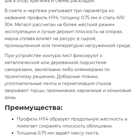
шага опор, крепежа и схемы раскладки.
В смете и чертеже учитывают три параметра из
названия: профиль Н114, толщину 0.75 мм и сталь AISI
304. Металл рассчитан на более жёсткий режим
эксплуатации и лучше держит плоскость на опорах;
марка сплава влияет на ресурс в сырой,
промышленной или температурно нагруженной среде.
При устройстве контура лист фиксируют к
металлической или деревянной подсистеме
саморезами, заклёпками либо кляммерами по
проектному решению. Доборные планки,
уплотнительные ленты и герметизация стыков
закрывают торцы, примыкания, карнизные и коньковые
зоны.
Преимущества:
Профиль Н114 образует продольную жёсткость и
помогает сохранять плоскость облицовки.
Толщина 0.75 мм задаёт массу листа,