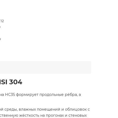
 12
0
0
SI 304
лна НС35 формирует продольные рёбра, а
ной среды, влажных помещений и облицовок с
твенную жёсткость на прогонах и стеновых