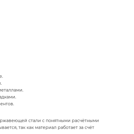
е.
.
металлами.
адками.
ентов.
нержавеющей стали с понятными расчётными
ается, так как материал работает за счёт