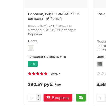
Воронка, 150/100 мм RAL 9003
Само
сигнальный белый
Высота (мм):
245
Толщина
металла, мм:
0.6
Вид товара:
Воронка
Цвет:
Покр
краск
50, 70
Цвет:
Толщина металла, мм:
0.6
1 отзыв
290.57 руб.
3.58
/шт.
В корзину