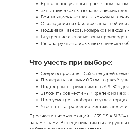
Кровельные участки с расчётным шагом
Защитные экраны технологических площ
Вентиляционные шахты, кожухи и технич
Ограждения на объектах с влажной или
Подшивка навесов, козырьков и входных
Внутренние стеновые зоны производст
Реконструкция старых металлических об
Что учесть при выборе:
Сверить профиль НС35 с несущей схемой
Проверить толщину 0.5 мм по расчёту в
Подтвердить применимость AISI 304 для
Заложить совместимый крепёж из нерж
Предусмотреть доборы на углах, торцах
Уточнить направление монтажа, величин
Профнастил нержавеющий НС35 0.5 AISI 304 
параметрами. В спецификации фиксируются про