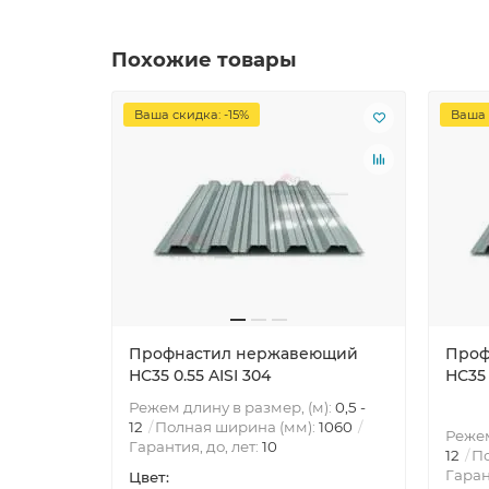
Похожие товары
Ваша скидка: -15%
Ваша 
Профнастил нержавеющий
Проф
НС35 0.55 AISI 304
НС35 
Режем длину в размер, (м):
0,5 -
12
Полная ширина (мм):
1060
Режем
Гарантия, до, лет:
10
12
По
Гаран
Цвет: