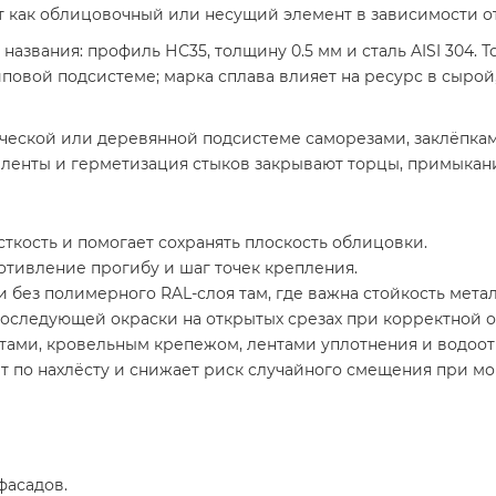
 как облицовочный или несущий элемент в зависимости от
названия: профиль НС35, толщину 0.5 мм и сталь AISI 304. 
иповой подсистеме; марка сплава влияет на ресурс в сыр
ической или деревянной подсистеме саморезами, заклёпк
ленты и герметизация стыков закрывают торцы, примыкани
кость и помогает сохранять плоскость облицовки.
ротивление прогибу и шаг точек крепления.
и без полимерного RAL-слоя там, где важна стойкость метал
оследующей окраски на открытых срезах при корректной о
ами, кровельным крепежом, лентами уплотнения и водоот
т по нахлёсту и снижает риск случайного смещения при мо
фасадов.