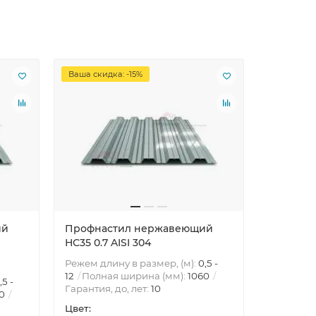
Ваша скидка: -15%
Ваша скид
ий
Профнастил нержавеющий
Профна
НС35 0.7 AISI 304
НС35 0.75
Режем длину в размер, (м):
0,5 -
12
Полная ширина (мм):
1060
,5 -
Режем дли
Гарантия, до, лет:
10
0
12
Полна
Гарантия,
Цвет: