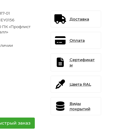
17-01
Доставка
EY0156
 ПК «Профлист
алл»
Оплата
аличии
Сертификат
ы
Цвета RAL
Виды
покрытий
ыстрый заказ