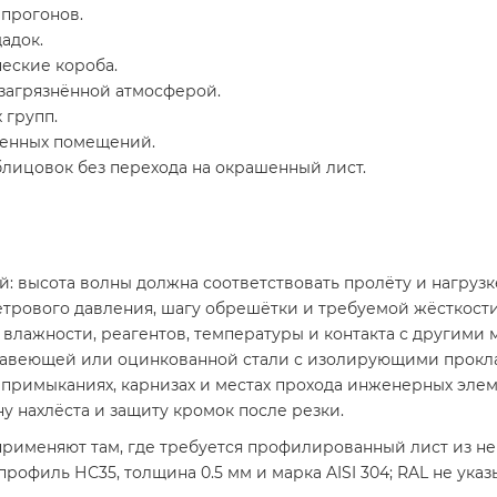
 прогонов.
адок.
еские короба.
 загрязнённой атмосферой.
 групп.
венных помещений.
лицовок без перехода на окрашенный лист.
: высота волны должна соответствовать пролёту и нагрузк
етрового давления, шагу обрешётки и требуемой жёсткости
 влажности, реагентов, температуры и контакта с другими 
авеющей или оцинкованной стали с изолирующими прокл
, примыканиях, карнизах и местах прохода инженерных элем
у нахлёста и защиту кромок после резки.
применяют там, где требуется профилированный лист из 
филь НС35, толщина 0.5 мм и марка AISI 304; RAL не указыв