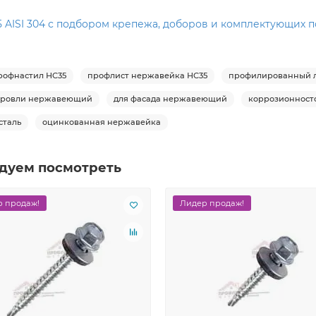
AISI 304 с подбором крепежа, доборов и комплектующих п
офнастил НС35
профлист нержавейка НС35
профилированный 
кровли нержавеющий
для фасада нержавеющий
коррозионност
сталь
оцинкованная нержавейка
дуем посмотреть
 продаж!
Лидер продаж!