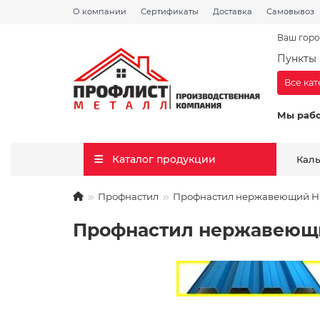
О компании
Сертификаты
Доставка
Самовывоз
Ваш горо
Пункты 
Все ка
Мы раб
Каталог продукции
Кал
Профнастил
Профнастил нержавеющий НС3
Профнастил нержавеющий