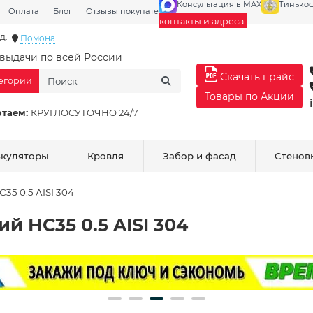
Консультация в MAX
Тинько
Оплата
Блог
Отзывы покупателей
Галерея
контакты и адреса
д:
Помона
выдачи по всей России
Скачать прайс
тегории
Товары по Акции
отаем:
КРУГЛОСУТОЧНО 24/7
ькуляторы
Кровля
Забор и фасад
Стенов
5 0.5 AISI 304
 НС35 0.5 AISI 304