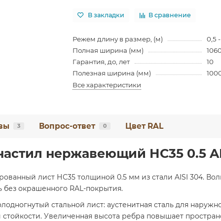
В закладки
В сравнение
Режем длину в размер, (м)
0,5 -
Полная ширина (мм)
106
Гарантия, до, лет
10
Полезная ширина (мм)
100
Все характеристики
вы
Вопрос-ответ
Цвет RAL
3
0
астил нержавеющий НС35 0.5 AI
ванный лист НС35 толщиной 0.5 мм из стали AISI 304. Во
ь без окрашенного RAL-покрытия.
олодногнутый стальной лист: аустенитная сталь для наруж
тойкости. Увеличенная высота ребра повышает пространс