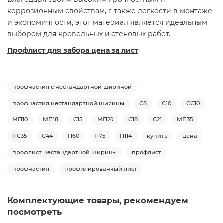
коррозионным свойствам, а также легкости в монтаже
и экономичности, этот материал является идеальным
выбором для кровельных и стеновых работ.
Профлист для забора цена за лист
профнастил с нестандартной шириной
профнастил нестандартной ширины
С8
С10
СС10
МП10
МП18
С15
МП20
С18
С21
МП35
НС35
С44
Н60
Н75
Н114
купить
цена
профлист нестандартной ширины
профлист
профнастил
профилированный лист
Комплектующие товары, рекомендуем
посмотреть