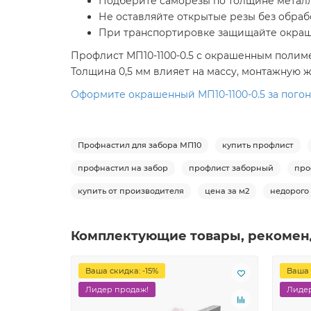
Подберите саморезы по толщине металл
Не оставляйте открытые резы без обрабо
При транспортировке защищайте окраше
Профлист МП10-1100-0.5 с окрашенным полиме
Толщина 0,5 мм влияет на массу, монтажную ж
Оформите окрашенный МП10-1100-0.5 за погон
Профнастил для забора МП10
купить профлист
профнастил на забор
профлист заборный
про
купить от производителя
цена за м2
недорого
Комплектующие товары, рекомен
Ваша скидка: -15%
Ваша 
Лидер продаж!
Лидер