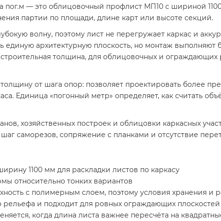
а пог.м — это облицовочный профлист МП10 с шириной 1100
нения партии по площади, длине карт или высоте секций.
окую волну, поэтому лист не перегружает каркас и аккура
ь единую архитектурную плоскость, но монтаж выполняют б
 строительная толщина, для облицовочных и ограждающих р
толщину от шага опор: позволяет проектировать более пр
аса. Единица «погонный метр» определяет, как считать об
ранов, хозяйственных построек и облицовки каркасных уча
шаг саморезов, сопряжение с планками и отсутствие пере
ширину 1100 мм для раскладки листов по каркасу
ормы относительно тонких вариантов
ность с полимерным слоем, поэтому условия хранения и 
о рельефа и подходит для ровных ограждающих плоскостей
еняется, когда длина листа важнее пересчёта на квадратн