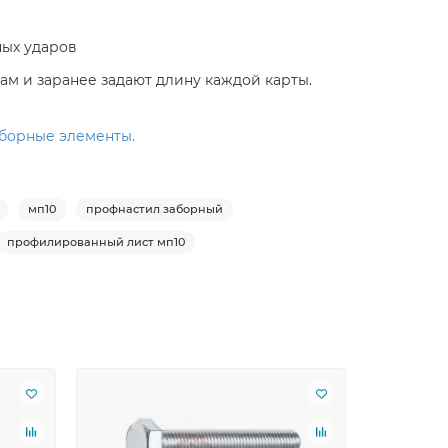
ных ударов
ам и заранее задают длину каждой карты.
оборные элементы.
мп10
профнастил заборный
профилированный лист мп10
Лидер пр