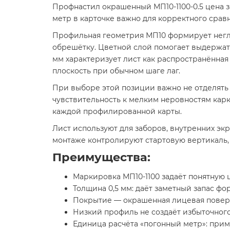
Профнастил окрашенный МП10-1100-0.5 цена з
метр в карточке важно для корректного срав
Профильная геометрия МП10 формирует неглуб
обрешётку. Цветной слой помогает выдержат
мм характеризует лист как распространённая
плоскость при обычном шаге лаг.
При выборе этой позиции важно не отделять 
чувствительность к мелким неровностям карк
каждой профилированной карты.
Лист используют для заборов, внутренних эк
монтаже контролируют стартовую вертикаль, 
Преимущества:
Маркировка МП10-1100 задаёт понятную 
Толщина 0,5 мм: даёт заметный запас ф
Покрытие — окрашенная лицевая поверх
Низкий профиль не создаёт избыточног
Единица расчёта «погонный метр»: прим