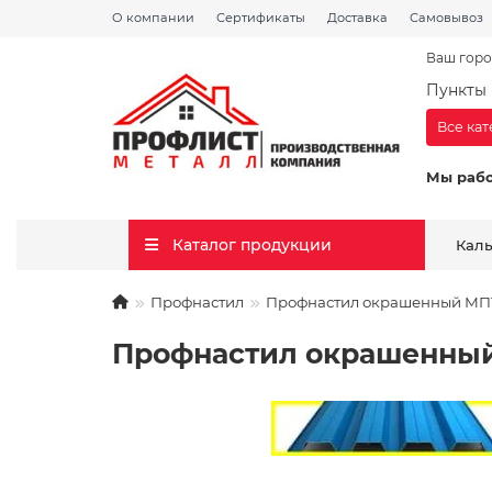
О компании
Сертификаты
Доставка
Самовывоз
Ваш горо
Пункты 
Все ка
Мы раб
Каталог продукции
Кал
Профнастил
Профнастил окрашенный МП10-
Профнастил окрашенный М