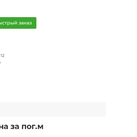
ыстрый заказ
 12
0
а за пог.м