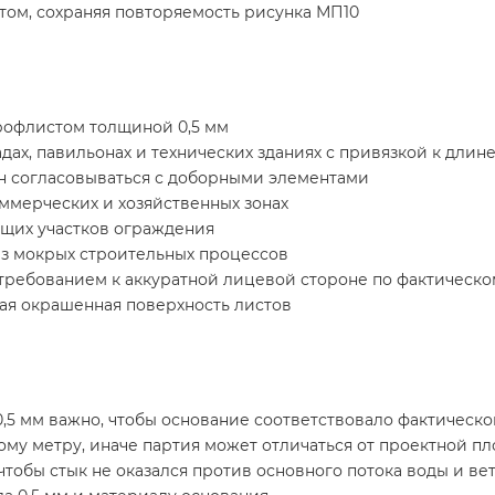
том, сохраняя повторяемость рисунка МП10
рофлистом толщиной 0,5 мм
дах, павильонах и технических зданиях с привязкой к длин
ен согласовываться с доборными элементами
ммерческих и хозяйственных зонах
щих участков ограждения
ез мокрых строительных процессов
 требованием к аккуратной лицевой стороне по фактическ
ая окрашенная поверхность листов
0,5 мм важно, чтобы основание соответствовало фактическо
ому метру, иначе партия может отличаться от проектной п
чтобы стык не оказался против основного потока воды и ве