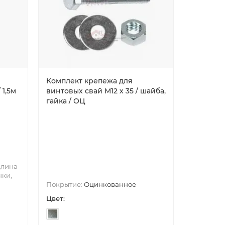
Комплект крепежа для
Саморезы
 1,5м
винтовых свай М12 х 35 / шайба,
гайка / ОЦ
Покрытие
лина
краска
нки,
Покрытие:
Оцинкованное
50, 70
Го
Цвет:
Цвет: