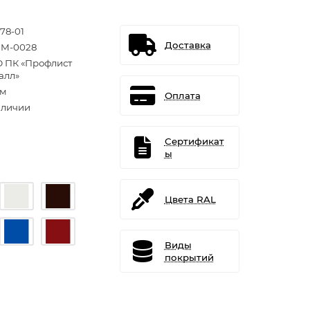
78-01
Доставка
M-0028
 ПК «Профлист
алл»
.м
Оплата
аличии
Сертификат
ы
Цвета RAL
Виды
покрытий