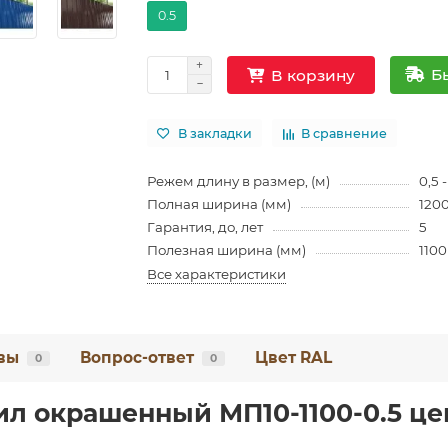
0.5
Б
В корзину
В закладки
В сравнение
Режем длину в размер, (м)
0,5 -
Полная ширина (мм)
120
Гарантия, до, лет
5
Полезная ширина (мм)
1100
Все характеристики
вы
Вопрос-ответ
Цвет RAL
0
0
л окрашенный МП10-1100-0.5 цен