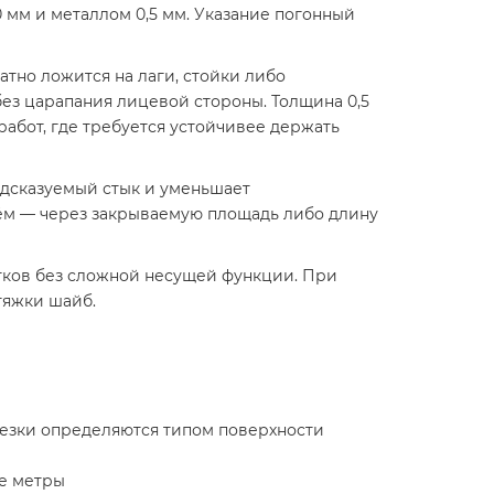
 мм и металлом 0,5 мм. Указание погонный
тно ложится на лаги, стойки либо
ез царапания лицевой стороны. Толщина 0,5
абот, где требуется устойчивее держать
едсказуемый стык и уменьшает
ъём — через закрываемую площадь либо длину
стков без сложной несущей функции. При
тяжки шайб.
резки определяются типом поверхности
ые метры