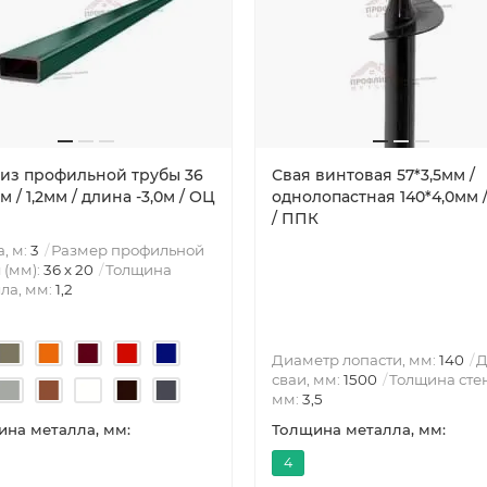
 из профильной трубы 36
Свая винтовая 57*3,5мм /
м / 1,2мм / длина -3,0м / ОЦ
однолопастная 140*4,0мм /
/ ППК
, м:
3
Размер профильной
 (мм):
36 х 20
Толщина
ла, мм:
1,2
Диаметр лопасти, мм:
140
Д
сваи, мм:
1500
Толщина сте
мм:
3,5
на металла, мм:
Толщина металла, мм:
4