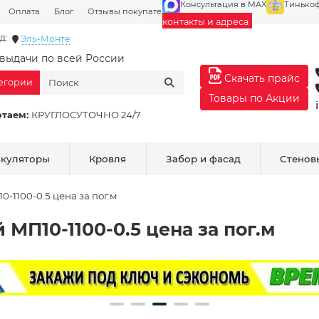
Консультация в MAX
Тинько
Оплата
Блог
Отзывы покупателей
Галерея
контакты и адреса
д:
Эль-Монте
выдачи по всей России
Скачать прайс
тегории
Товары по Акции
отаем:
КРУГЛОСУТОЧНО 24/7
ькуляторы
Кровля
Забор и фасад
Стенов
1100-0.5 цена за пог.м
П10-1100-0.5 цена за пог.м