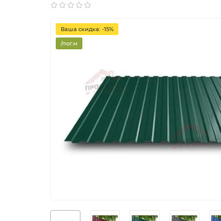
Ваша скидка: -15%
/пог.м