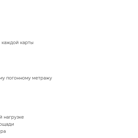
е каждой карты
ому погонному метражу
й нагрузке
лощади
тра