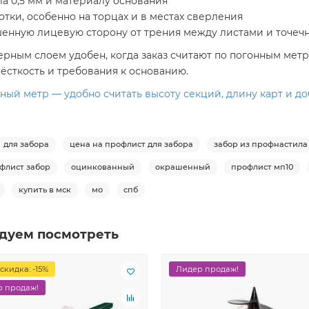
а 0,5 мм и материалу основания
тки, особенно на торцах и в местах сверления
нную лицевую сторону от трения между листами и точеч
рным слоем удобен, когда заказ считают по погонным метр
ёсткость и требования к основанию.
ный метр — удобно считать высоту секций, длину карт и д
для забора
цена на профлист для забора
забор из профнастила
флист забор
оцинкованный
окрашенный
профлист мп10
купить в мск
мо
спб
дуем посмотреть
скидка: -15%
Лидер продаж!
 продаж!