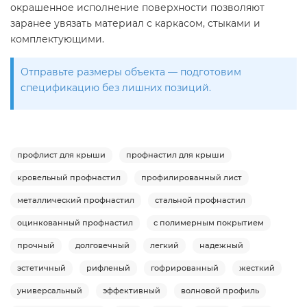
окрашенное исполнение поверхности позволяют
заранее увязать материал с каркасом, стыками и
комплектующими.
Отправьте размеры объекта — подготовим
спецификацию без лишних позиций.
профлист для крыши
профнастил для крыши
кровельный профнастил
профилированный лист
металлический профнастил
стальной профнастил
оцинкованный профнастил
с полимерным покрытием
прочный
долговечный
легкий
надежный
эстетичный
рифленый
гофрированный
жесткий
универсальный
эффективный
волновой профиль