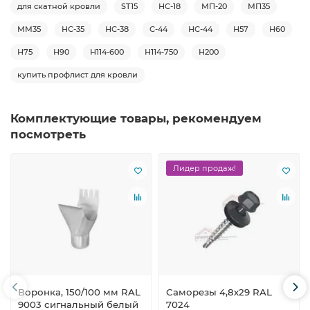
для скатной кровли
ST15
НС-18
МП-20
МП35
ММ35
НС-35
НС-38
С-44
НС-44
Н57
Н60
Н75
Н90
Н114-600
Н114-750
Н200
купить профлист для кровли
Комплектующие товары, рекомендуем
посмотреть
Лидер продаж!
Воронка, 150/100 мм RAL
Саморезы 4,8х29 RAL
9003 сигнальный белый
7024