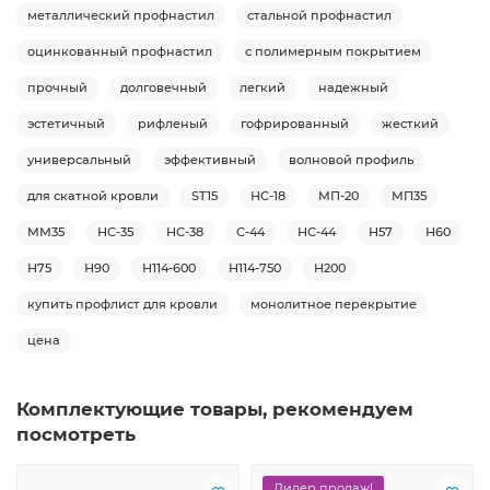
металлический профнастил
стальной профнастил
оцинкованный профнастил
с полимерным покрытием
прочный
долговечный
легкий
надежный
эстетичный
рифленый
гофрированный
жесткий
универсальный
эффективный
волновой профиль
для скатной кровли
ST15
НС-18
МП-20
МП35
ММ35
НС-35
НС-38
С-44
НС-44
Н57
Н60
Н75
Н90
Н114-600
Н114-750
Н200
купить профлист для кровли
монолитное перекрытие
цена
Комплектующие товары, рекомендуем
посмотреть
Лидер продаж!