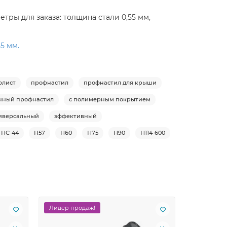
тры для заказа: толщина стали 0,55 мм,
5 мм.
флист
профнастил
профнастил для крыши
нный профнастил
с полимерным покрытием
иверсальный
эффективный
НС-44
Н57
Н60
Н75
Н90
Н114-600
Лидер продаж!