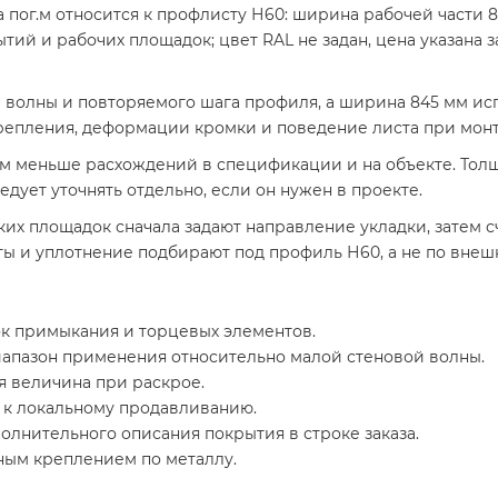
 пог.м относится к профлисту Н60: ширина рабочей части 8
ий и рабочих площадок; цвет RAL не задан, цена указана з
 волны и повторяемого шага профиля, а ширина 845 мм исп
крепления, деформации кромки и поведение листа при мон
ем меньше расхождений в спецификации и на объекте. Толщ
дует уточнять отдельно, если он нужен в проекте.
ких площадок сначала задают направление укладки, затем 
ы и уплотнение подбирают под профиль Н60, а не по внеш
к примыкания и торцевых элементов.
апазон применения относительно малой стеновой волны.
я величина при раскрое.
ь к локальному продавливанию.
лнительного описания покрытия в строке заказа.
ным креплением по металлу.