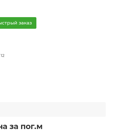
ыстрый заказ
 12
а за пог.м