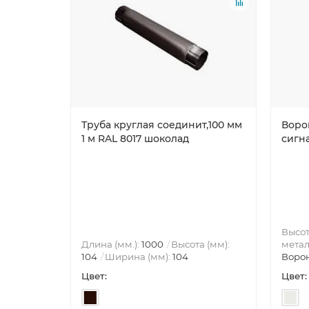
Труба круглая соединит,100 мм
Ворон
1 м RAL 8017 шоколад
сигн
Высот
Длина (мм.):
1000
Высота (мм):
метал
104
Ширина (мм):
104
Воро
Цвет:
Цвет: