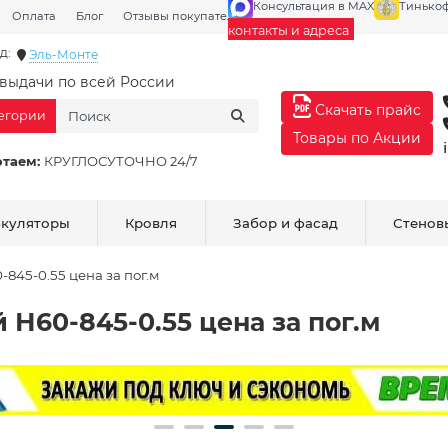
Консультация в MAX
Тинько
Оплата
Блог
Отзывы покупателей
Галерея
контакты и адреса
д:
Эль-Монте
выдачи по всей России
Скачать прайс
тегории
Товары по Акции
отаем:
КРУГЛОСУТОЧНО 24/7
ькуляторы
Кровля
Забор и фасад
Стенов
45-0.55 цена за пог.м
Н60-845-0.55 цена за пог.м