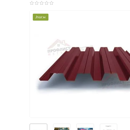
/пог.м