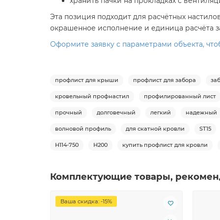
хранить пачки на прокладках с вентиля
Эта позиция подходит для расчётных настилов
окрашенное исполнение и единица расчёта з
Оформите заявку с параметрами объекта, что
профлист для крыши
профлист для забора
за
кровельный профнастил
профилированный лист
прочный
долговечный
легкий
надежный
волновой профиль
для скатной кровли
ST15
Н114-750
Н200
купить профлист для кровли
Комплектующие товары, рекомен
Ваша скидка: -15%