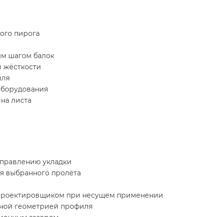
ого пирога
ым шагом балок
 жёсткости
иля
оборудования
ина листа
аправлению укладки
ля выбранного пролёта
с проектировщиком при несущем применении
азной геометрией профиля