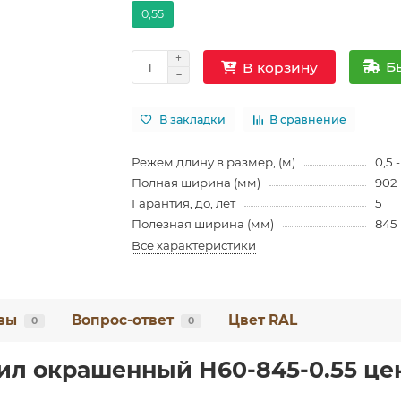
0,55
Б
В корзину
В закладки
В сравнение
Режем длину в размер, (м)
0,5 -
Полная ширина (мм)
902
Гарантия, до, лет
5
Полезная ширина (мм)
845
Все характеристики
вы
Вопрос-ответ
Цвет RAL
0
0
л окрашенный Н60-845-0.55 цен