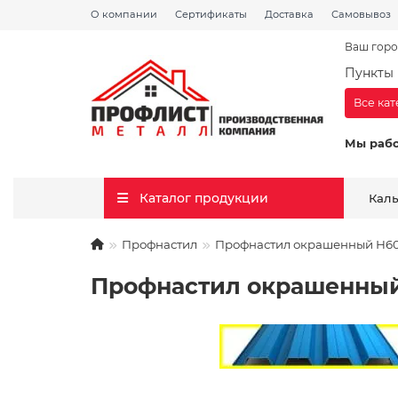
О компании
Сертификаты
Доставка
Самовывоз
Ваш горо
Пункты 
Все ка
Мы раб
Каталог продукции
Кал
Профнастил
Профнастил окрашенный Н60-8
Профнастил окрашенный 