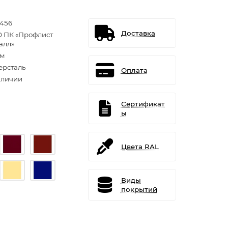
1456
Доставка
 ПК «Профлист
алл»
.м
ерсталь
Оплата
аличии
Сертификат
ы
Цвета RAL
Виды
покрытий