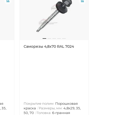
Саморезы 4,8х70 RAL 7024
Труба П
ая
Покрытие полим:
Порошковая
, 35,
краска
Размеры, мм:
4,8х29, 35,
Диаметр 
50, 70
Головка:
6-гранная
3000
Вы