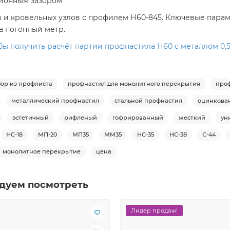
ционным зазором
 и кровельных узлов с профилем Н60-845. Ключевые параме
а погонный метр.
бы получить расчёт партии профнастила Н60 с металлом 0,5
бор из профлиста
профнастил для монолитного перекрытия
про
металлический профнастил
стальной профнастил
оцинкова
эстетичный
рифленый
гофрированный
жесткий
ун
НС-18
МП-20
МП35
ММ35
НС-35
НС-38
С-44
монолитное перекрытие
цена
дуем посмотреть
Лидер продаж!