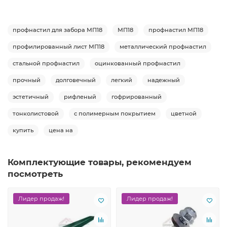
профнастил для забора МП18
МП18
профнастил МП18
профилированный лист МП18
металлический профнастил
стальной профнастил
оцинкованный профнастил
прочный
долговечный
легкий
надежный
эстетичный
рифленый
гофрированный
тонколистовой
с полимерным покрытием
цветной
купить
цена на
Комплектующие товары, рекомендуем
посмотреть
Лидер продаж!
Лидер продаж!