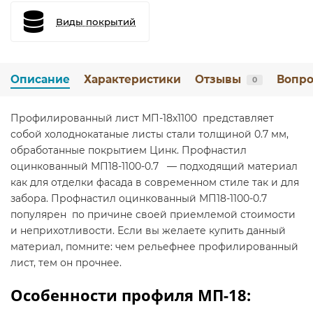
Виды покрытий
Описание
Характеристики
Отзывы
Вопро
0
Профилированный лист МП-18х1100 представляет
собой холоднокатаные листы стали толщиной 0.7 мм,
обработанные покрытием Цинк. Профнастил
оцинкованный МП18-1100-0.7 — подходящий материал
как для отделки фасада в современном стиле так и для
забора. Профнастил оцинкованный МП18-1100-0.7
популярен по причине своей приемлемой стоимости
и неприхотливости. Если вы желаете купить данный
материал, помните: чем рельефнее профилированный
лист, тем он прочнее.
Особенности профиля МП-18: