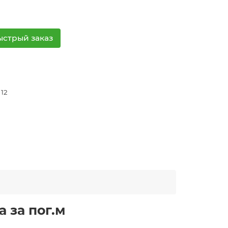
ыстрый заказ
 12
 за пог.м