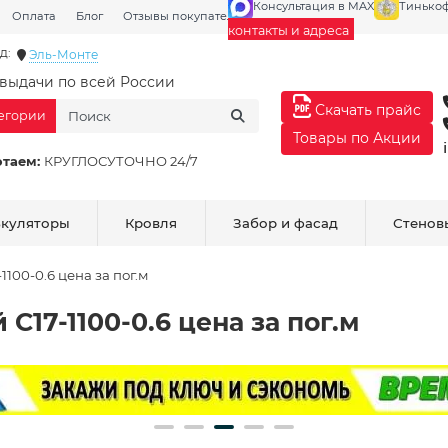
Консультация в MAX
Тинько
Оплата
Блог
Отзывы покупателей
Галерея
контакты и адреса
д:
Эль-Монте
выдачи по всей России
Скачать прайс
тегории
Товары по Акции
отаем:
КРУГЛОСУТОЧНО 24/7
ькуляторы
Кровля
Забор и фасад
Стенов
100-0.6 цена за пог.м
17-1100-0.6 цена за пог.м