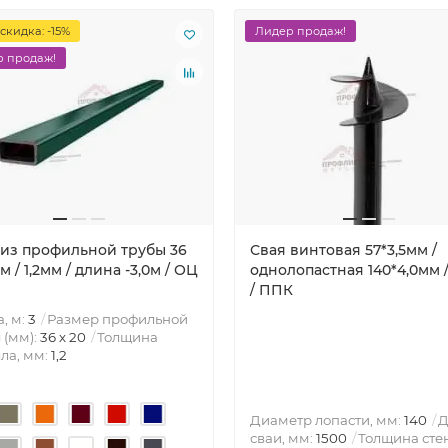
скидка: -15%
Лидер продаж!
 продаж!
 из профильной трубы 36
Свая винтовая 57*3,5мм /
м / 1,2мм / длина -3,0м / ОЦ
однолопастная 140*4,0мм /
/ ППК
, м:
3
Размер профильной
 (мм):
36 х 20
Толщина
ла, мм:
1,2
Диаметр лопасти, мм:
140
Д
сваи, мм:
1500
Толщина сте