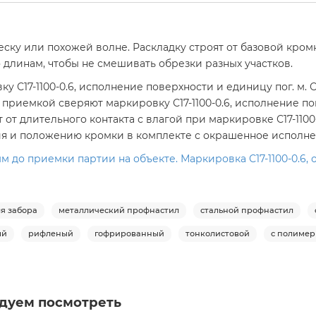
еску или похожей волне. Раскладку строят от базовой кром
длинам, чтобы не смешивать обрезки разных участков.
 С17-1100-0.6, исполнение поверхности и единицу пог. м.
приемкой сверяют маркировку С17-1100-0.6, исполнение по
т длительного контакта с влагой при маркировке С17-1100-0
ия и положению кромки в комплекте с окрашенное исполне
 до приемки партии на объекте. Маркировка С17-1100-0.6, о
я забора
металлический профнастил
стальной профнастил
ый
рифленый
гофрированный
тонколистовой
с полиме
дуем посмотреть