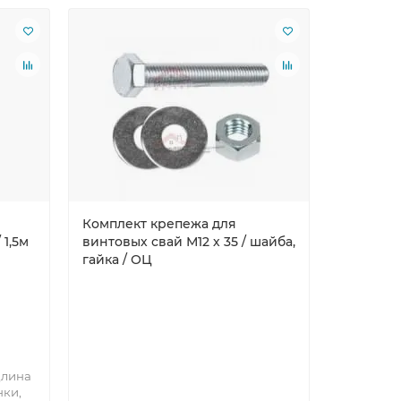
Лидер пр
Комплект крепежа для
Саморезы
 1,5м
винтовых свай М12 х 35 / шайба,
гайка / ОЦ
Покрытие
лина
краска
нки,