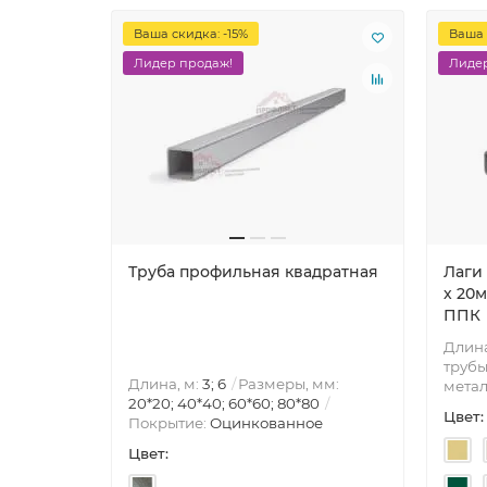
Ваша скидка: -15%
Ваша 
Лидер продаж!
Лидер
Труба профильная квадратная
Лаги
х 20м
ППК
Длина
трубы
Длина, м:
3; 6
Размеры, мм:
метал
20*20; 40*40; 60*60; 80*80
Цвет:
Покрытие:
Оцинкованное
Цвет: