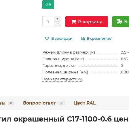
0.6
Б
В корзину
В закладки
В сравнение
Режем длину в размер, (м)
0,5 -
Полная ширина (мм)
1163
Гарантия, до, лет
5
Полезная ширина (мм)
1100
Все характеристики
вы
Вопрос-ответ
Цвет RAL
0
0
ил окрашенный С17-1100-0.6 цена