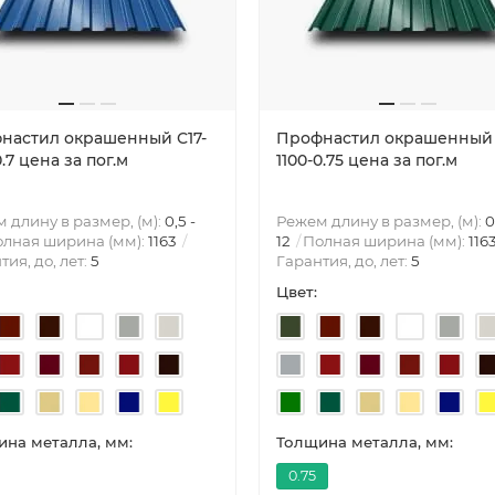
настил окрашенный С17-
Профнастил окрашенный 
0.7 цена за пог.м
1100-0.75 цена за пог.м
 длину в размер, (м):
0,5 -
Режем длину в размер, (м):
0
лная ширина (мм):
1163
12
Полная ширина (мм):
116
тия, до, лет:
5
Гарантия, до, лет:
5
Цвет:
на металла, мм:
Толщина металла, мм:
0.75