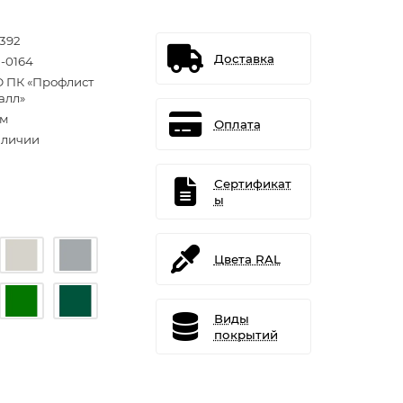
1392
Доставка
-0164
 ПК «Профлист
алл»
.м
Оплата
аличии
Сертификат
ы
Цвета RAL
Виды
покрытий