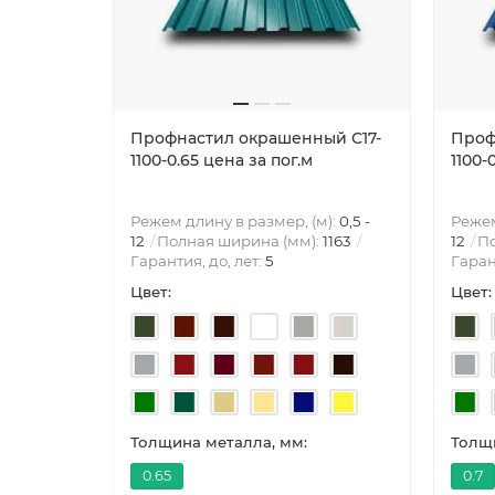
Профнастил окрашенный С17-
Проф
1100-0.65 цена за пог.м
1100-
Режем длину в размер, (м):
0,5 -
Режем
12
Полная ширина (мм):
1163
12
По
Гарантия, до, лет:
5
Гаран
Цвет:
Цвет:
Толщина металла, мм:
Толщи
0.65
0.7