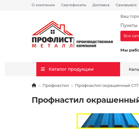
О компании
Сертификаты
Доставка
Самовывоз
Ваш горо
Пункты 
Все ка
Мы раб
Каталог продукции
Кал
Профнастил
Профнастил окрашенный С17-1
Профнастил окрашенный С