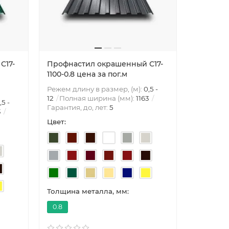
С17-
Профнастил окрашенный С17-
Профнас
1100-0.8 цена за пог.м
1100-0.85
Режем длину в размер, (м):
0,5 -
Режем дли
12
Полная ширина (мм):
1163
12
Полна
,5 -
Гарантия, до, лет:
5
Гарантия,
3
Цвет:
Цвет:
Толщина металла, мм:
Толщина 
0.8
0.85