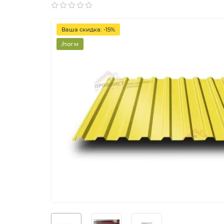
Ваша скидка: -15%
/пог.м