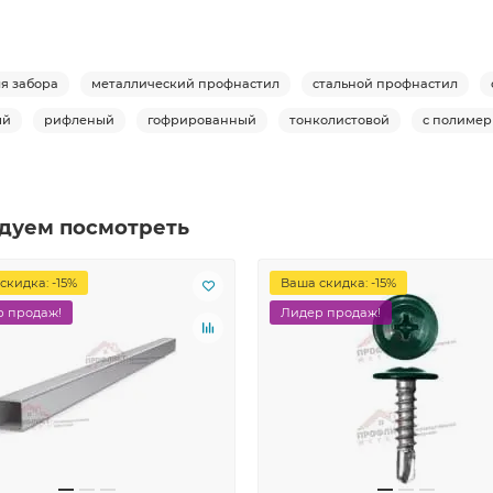
я забора
металлический профнастил
стальной профнастил
ый
рифленый
гофрированный
тонколистовой
с полиме
дуем посмотреть
скидка: -15%
Ваша скидка: -15%
 продаж!
Лидер продаж!