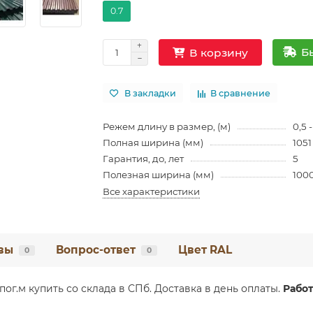
0.7
Б
В корзину
В закладки
В сравнение
Режем длину в размер, (м)
0,5 -
Полная ширина (мм)
1051
Гарантия, до, лет
5
Полезная ширина (мм)
100
Все характеристики
вы
Вопрос-ответ
Цвет RAL
0
0
ог.м купить со склада в СПб. Доставка в день оплаты.
Работ