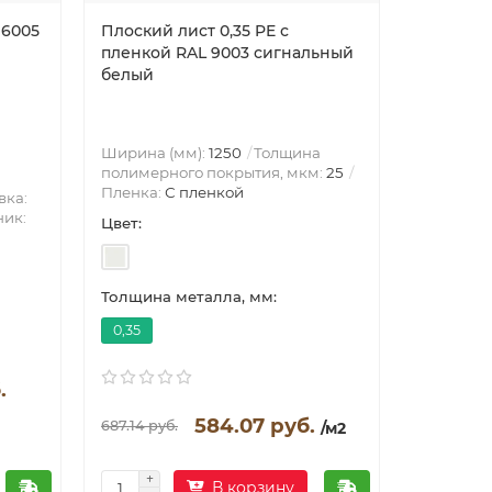
 6005
Плоский лист 0,35 PE с
Омега-пр
пленкой RAL 9003 сигнальный
RAL9003
белый
Ширина (мм):
1250
Толщина
Вес погон
полимерного покрытия, мкм:
25
Высота, 
Пленка:
С пленкой
2174
вка:
ик:
Цвет:
Цвет:
Толщина металла, мм:
Толщина 
0,35
0.7
.
584.07 руб.
19.85 р
687.14 руб.
/м2
В корзину