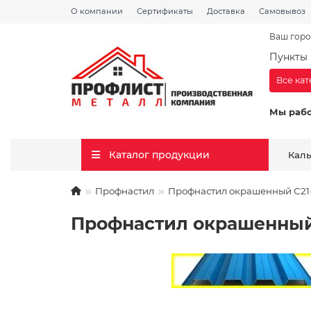
О компании
Сертификаты
Доставка
Самовывоз
Ваш горо
Пункты 
Все ка
Мы раб
Каталог продукции
Кал
Профнастил
Профнастил окрашенный С21-1
Профнастил окрашенный С