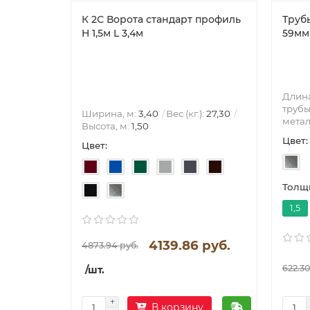
К 2С Ворота стандарт профиль
Труб
H 1,5м L 3,4м
59мм 
Длина
трубы
Ширина, м:
3,40
Вес (кг.):
27,30
метал
Высота, м:
1,50
Цвет:
Цвет:
Толщи
1,5
4139.86 руб.
4873.94 руб.
622.30
/шт.
В корзину