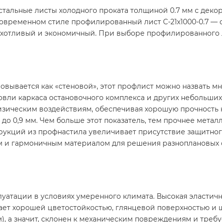
тальные листы холодного проката толщиной 0.7 мм с дек
современном стиле профилированный лист C-21х1000-0.7 
рихотливый и экономичный. При выборе профилированного 
ровывается как «стеновой», этот профлист можно назвать 
ровли каркаса остановочного комплекса и других небольши
изическим воздействиям, обеспечивая хорошую прочность 
 до 0,9 мм. Чем больше этот показатель, тем прочнее мет
рукций из профнастила увеличивает присутствие защитно
м и гармоничным материалом для решения разноплановых с
уатации в условиях умеренного климата. Высокая эластич
ет хорошей цветостойкостью, глянцевой поверхностью и 
, а значит, склонен к механическим повреждениям и требу