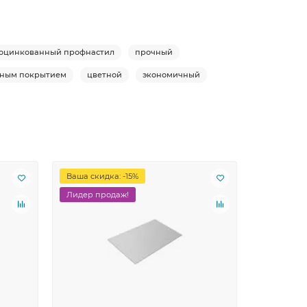
оцинкованный профнастил
прочный
рным покрытием
цветной
экономичный
Ваша скидка: -15%
Лидер продаж!