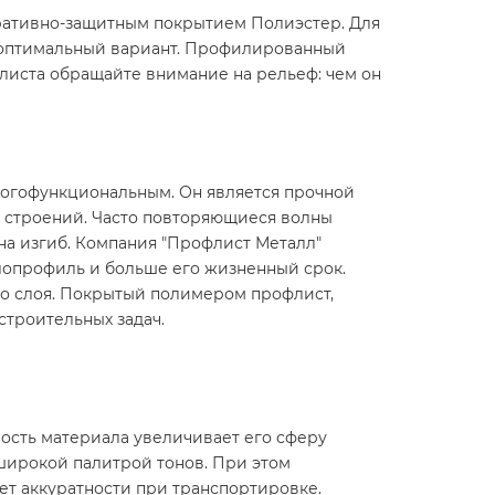
оративно-защитным покрытием Полиэстер. Для
— оптимальный вариант. Профилированный
листа обращайте внимание на рельеф: чем он
многофункциональным. Он является прочной
х строений. Часто повторяющиеся волны
на изгиб. Компания "Профлист Металл"
аллопрофиль и больше его жизненный срок.
го слоя. Покрытый полимером профлист,
троительных задач.
ность материала увеличивает его сферу
широкой палитрой тонов. При этом
ет аккуратности при транспортировке.