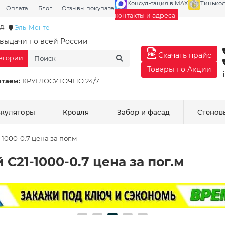
Консультация в MAX
Тинько
Оплата
Блог
Отзывы покупателей
Галерея
контакты и адреса
д:
Эль-Монте
выдачи по всей России
Скачать прайс
тегории
Товары по Акции
отаем:
КРУГЛОСУТОЧНО 24/7
ькуляторы
Кровля
Забор и фасад
Стенов
000-0.7 цена за пог.м
21-1000-0.7 цена за пог.м