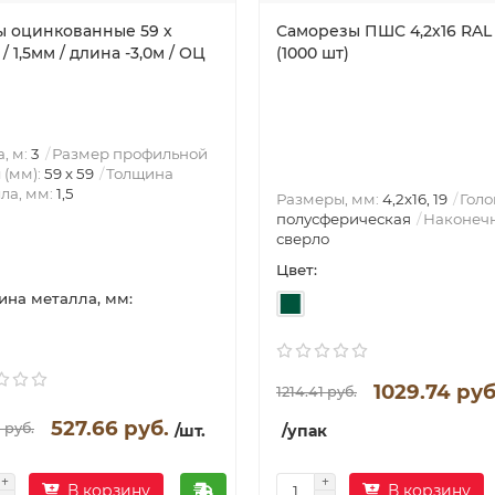
ы оцинкованные 59 х
Саморезы ПШС 4,2х16 RAL
/ 1,5мм / длина -3,0м / ОЦ
(1000 шт)
, м:
3
Размер профильной
 (мм):
59 х 59
Толщина
ла, мм:
1,5
Размеры, мм:
4,2х16, 19
Голо
полусферическая
Наконечн
сверло
Цвет:
на металла, мм:
1029.74 руб
1214.41 руб.
527.66 руб.
 руб.
/шт.
/упак
В корзину
В корзину