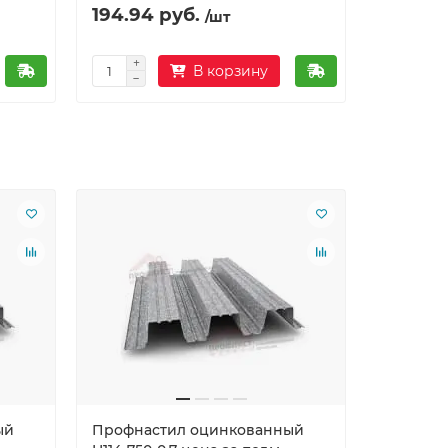
194.94 руб.
/шт
В корзину
Ваша скид
ый
Профнастил оцинкованный
Профнас