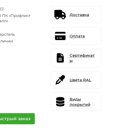
22
Доставка
 ПК «Профлист
алл»
ерсталь
Оплата
аличии
Сертификат
ы
Цвета RAL
Виды
покрытий
ыстрый заказ