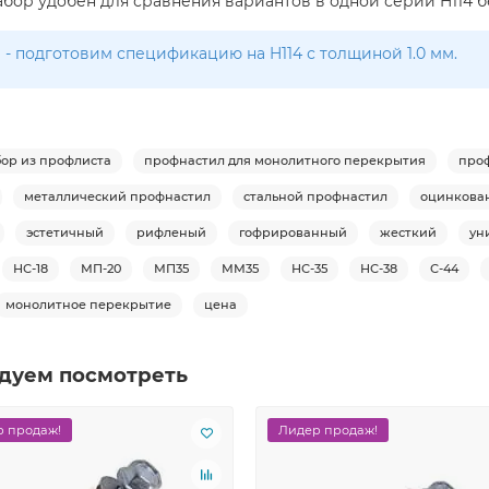
абор удобен для сравнения вариантов в одной серии H114 
- подготовим спецификацию на H114 с толщиной 1.0 мм.
бор из профлиста
профнастил для монолитного перекрытия
про
металлический профнастил
стальной профнастил
оцинкова
эстетичный
рифленый
гофрированный
жесткий
ун
НС-18
МП-20
МП35
ММ35
НС-35
НС-38
С-44
монолитное перекрытие
цена
дуем посмотреть
 продаж!
Лидер продаж!