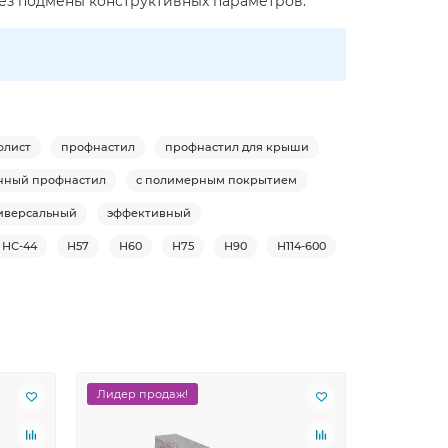
без подмены конструктивных параметров.
флист
профнастил
профнастил для крыши
нный профнастил
с полимерным покрытием
иверсальный
эффективный
НС-44
Н57
Н60
Н75
Н90
Н114-600
Лидер продаж!