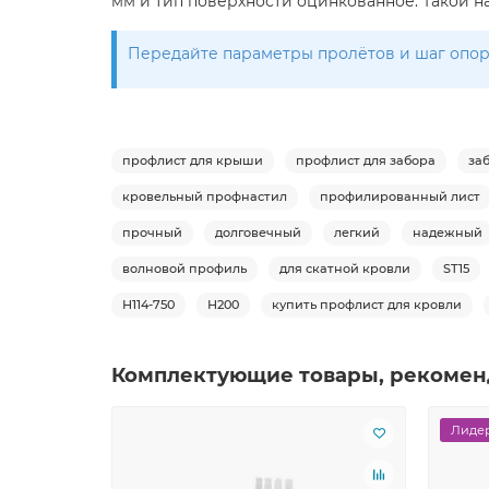
мм и тип поверхности оцинкованное. Такой н
Передайте параметры пролётов и шаг опор 
профлист для крыши
профлист для забора
за
кровельный профнастил
профилированный лист
прочный
долговечный
легкий
надежный
волновой профиль
для скатной кровли
ST15
Н114-750
Н200
купить профлист для кровли
Комплектующие товары, рекомен
Лидер