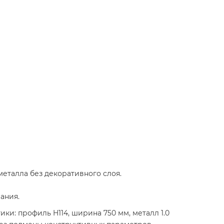
металла без декоративного слоя.
ания.
ки: профиль H114, ширина 750 мм, металл 1.0