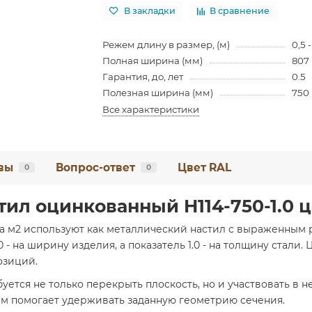
В закладки
В сравнение
Режем длину в размер, (м)
0,5 -
Полная ширина (мм)
807
Гарантия, до, лет
0.5
Полезная ширина (мм)
750
Все характеристики
вы
Вопрос-ответ
Цвет RAL
0
0
ил оцинкованный H114-750-1.0 ц
за м2 используют как металлический настил с выраженным 
0 - на ширину изделия, а показатель 1.0 - на толщину стали.
озиций.
буется не только перекрыть плоскость, но и участвовать в
 мм помогает удерживать заданную геометрию сечения.