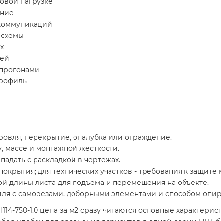
овой нагрузке
ание
 коммуникаций
 схемы
х
рей
 прогонами
профиль
ровля, перекрытие, опалубка или ограждение.
у, массе и монтажной жёсткости.
адать с раскладкой в чертежах.
окрытия; для технических участков - требования к защите 
й длины листа для подъёма и перемещения на объекте.
ля с саморезами, доборными элементами и способом опир
-750-1.0 цена за м2 сразу читаются основные характеристи