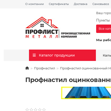
О компании
Сертификаты
Доставка
Самовывоз
Ваш горо
Пункты 
Все ка
Мы раб
Каталог продукции
Кал
Профнастил
Профнастил оцинкованный H11
Профнастил оцинкованный