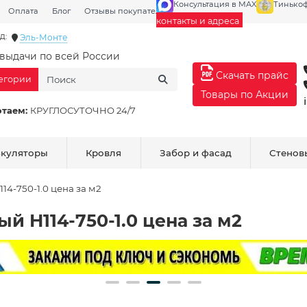
Консультация в MAX
Тинько
Оплата
Блог
Отзывы покупателей
Галерея
контакты и адреса
д:
Эль-Монте
выдачи по всей России
Скачать прайс
тегории
Товары по Акции
отаем:
КРУГЛОСУТОЧНО 24/7
ькуляторы
Кровля
Забор и фасад
Стенов
4-750-1.0 цена за м2
 H114-750-1.0 цена за м2