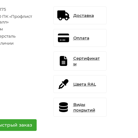
175
Доставка
 ПК «Профлист
алл»
.м
ерсталь
Оплата
аличии
Сертификат
ы
Цвета RAL
Виды
покрытий
ыстрый заказ