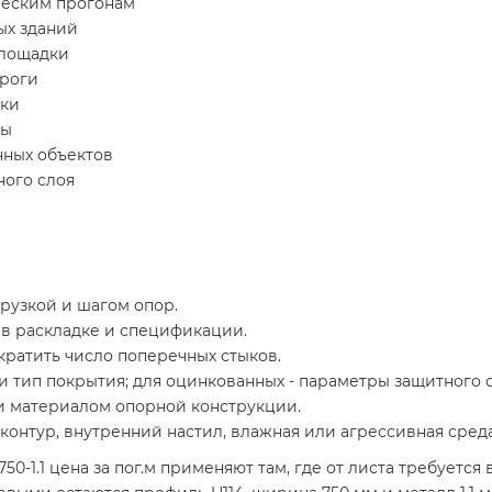
ческим прогонам
ых зданий
площадки
ироги
тки
сы
ных объектов
ного слоя
грузкой и шагом опор.
 в раскладке и спецификации.
кратить число поперечных стыков.
 тип покрытия; для оцинкованных - параметры защитного сл
и материалом опорной конструкции.
онтур, внутренний настил, влажная или агрессивная среда
-1.1 цена за пог.м применяют там, где от листа требуетс