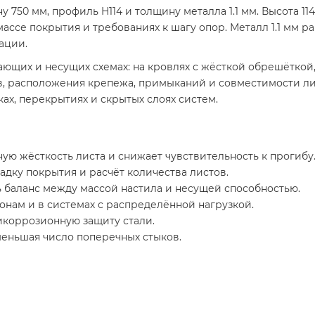
50 мм, профиль H114 и толщину металла 1.1 мм. Высота 114
ссе покрытия и требованиях к шагу опор. Металл 1.1 мм ра
ации.
ющих и несущих схемах: на кровлях с жёсткой обрешёткой, 
ов, расположения крепежа, примыканий и совместимости 
ах, перекрытиях и скрытых слоях систем.
ую жёсткость листа и снижает чувствительность к прогибу
дку покрытия и расчёт количества листов.
ь баланс между массой настила и несущей способностью.
онам и в системах с распределённой нагрузкой.
икоррозионную защиту стали.
уменьшая число поперечных стыков.