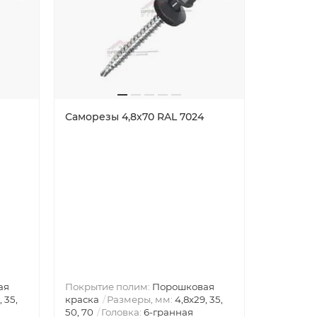
Саморезы 4,8х70 RAL 7024
Труба П
ая
Покрытие полим:
Порошковая
, 35,
краска
Размеры, мм:
4,8х29, 35,
Диаметр 
50, 70
Головка:
6-гранная
3000
Вы