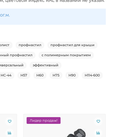
м; цветовой индекс RAL в названии не указан.
г.м.
флист
профнастил
профнастил для крыши
нный профнастил
с полимерным покрытием
иверсальный
эффективный
НС-44
Н57
Н60
Н75
Н90
Н114-600
Лидер продаж!