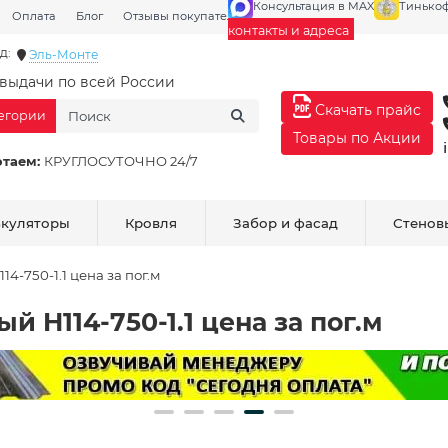
Консультация в MAX
Тинько
Оплата
Блог
Отзывы покупателей
Галерея
контакты и адреса
д:
Эль-Монте
выдачи по всей России
Скачать прайс
тегории
Товары по Акции
отаем:
КРУГЛОСУТОЧНО 24/7
ькуляторы
Кровля
Забор и фасад
Стенов
-750-1.1 цена за пог.м
 H114-750-1.1 цена за пог.м