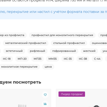
выми остаются профиль H114, ширина 750 мм и металл 1.1 м
ю, перекрытие или настил с учётом формата поставки за по
бор из профлиста
профнастил для монолитного перекрытия
про
металлический профнастил
стальной профнастил
оцинкова
эстетичный
рифленый
гофрированный
жесткий
ун
НС-18
МП-20
МП35
ММ35
НС-35
НС-38
С-44
монолитное перекрытие
цена
дуем посмотреть
Лидер продаж!