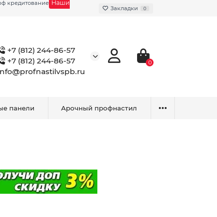
Наши
фф кредитование
Закладки
0
+7 (812) 244-86-57
+7 (812) 244-86-57
0
info@profnastilvspb.ru
ые панели
Арочный профнастил