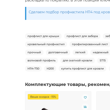
раскладка по покрытию. В этой позиции ключе
Сделаем подбор профнастила H114 под кровл
профлист для крыши
профлист для забора
за
кровельный профнастил
профилированный лист
прочный
долговечный
легкий
надежный
волновой профиль
для скатной кровли
ST15
Н114-750
Н200
купить профлист для кровли
Комплектующие товары, рекомен
Ваша скидка: -15%