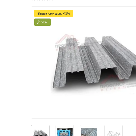
Ваша скидка: -15%
/пог.м