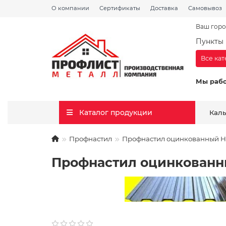
О компании
Сертификаты
Доставка
Самовывоз
Ваш горо
Пункты 
Все ка
Мы раб
Каталог продукции
Кал
Профнастил
Профнастил оцинкованный H114
Профнастил оцинкованный