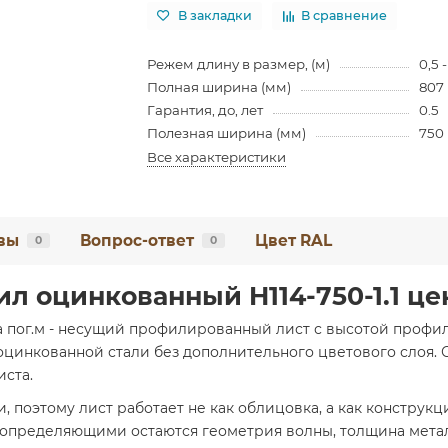
В закладки
В сравнение
Режем длину в размер, (м)
0,5 -
Полная ширина (мм)
807
Гарантия, до, лет
0.5
Полезная ширина (мм)
750
Все характеристики
вы
Вопрос-ответ
Цвет RAL
0
0
л оцинкованный H114-750-1.1 цен
за пог.м - несущий профилированный лист с высотой профи
 оцинкованной стали без дополнительного цветового слоя. 
иста.
, поэтому лист работает не как облицовка, а как конструк
определяющими остаются геометрия волны, толщина металл