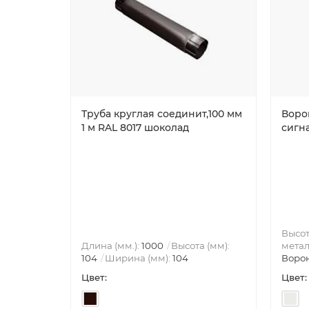
Труба круглая соединит,100 мм
Ворон
1 м RAL 8017 шоколад
сигн
Высот
Длина (мм.):
1000
Высота (мм):
метал
104
Ширина (мм):
104
Воро
Цвет:
Цвет: