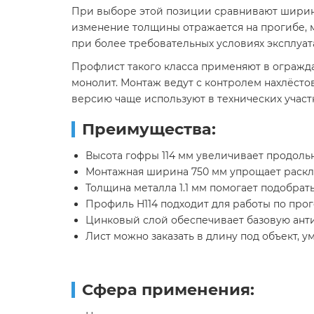
При выборе этой позиции сравнивают ширину 7
изменение толщины отражается на прогибе, ма
при более требовательных условиях эксплуат
Профлист такого класса применяют в огражда
монолит. Монтаж ведут с контролем нахлёст
версию чаще используют в технических участк
Преимущества:
Высота гофры 114 мм увеличивает продольн
Монтажная ширина 750 мм упрощает раскла
Толщина металла 1.1 мм помогает подобрат
Профиль H114 подходит для работы по прог
Цинковый слой обеспечивает базовую ант
Лист можно заказать в длину под объект, 
Сфера применения: