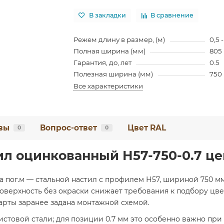
В закладки
В сравнение
Режем длину в размер, (м)
0,5 -
Полная ширина (мм)
805
Гарантия, до, лет
0.5
Полезная ширина (мм)
750
Все характеристики
вы
Вопрос-ответ
Цвет RAL
0
0
л оцинкованный Н57-750-0.7 цен
а пог.м — стальной настил с профилем Н57, шириной 750 мм
поверхность без окраски снижает требования к подбору цв
карты заранее задана монтажной схемой.
овой стали; для позиции 0.7 мм это особенно важно при