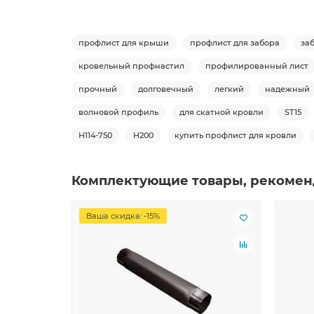
профлист для крыши
профлист для забора
за
кровельный профнастил
профилированный лист
прочный
долговечный
легкий
надежный
волновой профиль
для скатной кровли
ST15
Н114-750
Н200
купить профлист для кровли
Комплектующие товары, рекомен
Ваша скидка: -15%