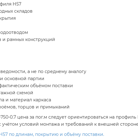
офиля Н57
лодных складов
екрытия
водоотводом
 и рамных конструкций
ведомости, а не по среднему аналогу
ки основной партии
 фактическим объёмом поставки
тажной схемой
ла и материал каркаса
проёмов, торцов и примыканий
0-0.7 цена за пог.м следует ориентироваться на профиль 
 учётом условий монтажа и требований к внешней стороне
Н57 по длинам, покрытию и объёму поставки.