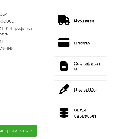
1064
Доставка
-00009
 ПК «Профлист
алл»
.м
Оплата
аличии
Сертификат
ы
Цвета RAL
Виды
покрытий
ыстрый заказ