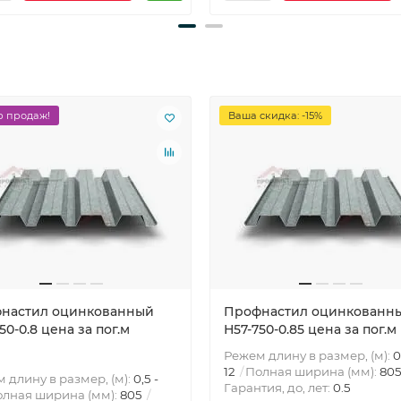
 продаж!
Ваша скидка: -15%
настил оцинкованный
Профнастил оцинкованн
50-0.8 цена за пог.м
Н57-750-0.85 цена за пог.м
Режем длину в размер, (м):
0
12
Полная ширина (мм):
80
 длину в размер, (м):
0,5 -
Гарантия, до, лет:
0.5
лная ширина (мм):
805