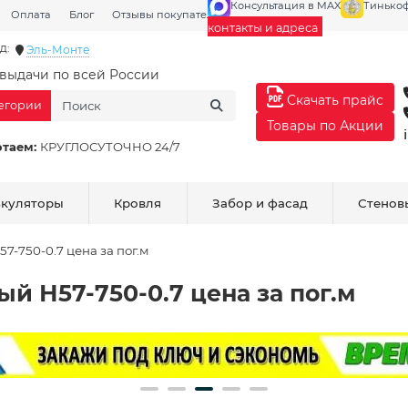
Консультация в MAX
Тинько
Оплата
Блог
Отзывы покупателей
Галерея
контакты и адреса
д:
Эль-Монте
выдачи по всей России
Скачать прайс
тегории
Товары по Акции
отаем:
КРУГЛОСУТОЧНО 24/7
ькуляторы
Кровля
Забор и фасад
Стенов
-750-0.7 цена за пог.м
 Н57-750-0.7 цена за пог.м