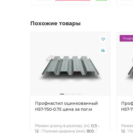
Похожие товары
Лидер
Профнастил оцинкованный
Проф
Н57-750-0.75 цена за пог.м
Н57-7
Режем длину в размер, (м):
0,5 -
Режем
12
Полная ширина (мм):
805
12
По