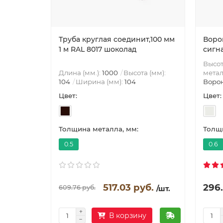
Труба круглая соединит,100 мм
Ворон
1 м RAL 8017 шоколад
сигн
Высот
Длина (мм.):
1000
Высота (мм):
метал
104
Ширина (мм):
104
Воро
Цвет:
Цвет:
Толщина металла, мм:
Толщи
0.5
0.6
517.03 руб.
296.
609.76 руб.
/шт.
В корзину