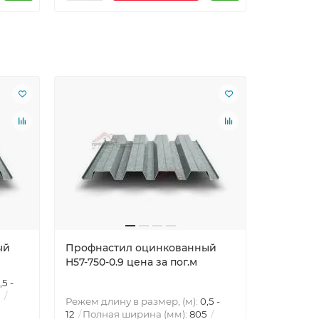
Ваша скид
ый
Профнастил оцинкованный
Профнас
Н57-750-0.9 цена за пог.м
Н57-750-
,5 -
Режем дли
5
12
Полна
Режем длину в размер, (м):
0,5 -
Гарантия,
12
Полная ширина (мм):
805