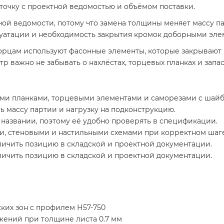
рточку с проектной ведомостью и объёмом поставки.
тной ведомости, потому что замена толщины меняет массу п
уатации и необходимость закрытия кромок доборными эле
торцам используют фасонные элементы, которые закрывают 
р важно не забывать о нахлёстах, торцевых планках и запас
ыми планками, торцевыми элементами и саморезами с шайб
ь массу партии и нагрузку на подконструкцию.
в названии, поэтому её удобно проверять в спецификации.
, стеновыми и настильными схемами при корректном шаге
тличить позицию в складской и проектной документации.
тличить позицию в складской и проектной документации.
ких зон с профилем Н57-750
ений при толщине листа 0.7 мм