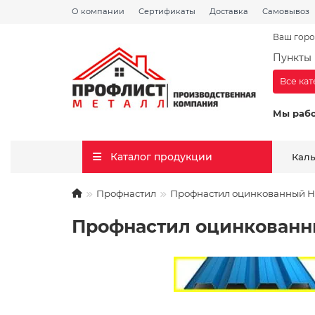
О компании
Сертификаты
Доставка
Самовывоз
Ваш горо
Пункты 
Все ка
Мы раб
Каталог продукции
Кал
Профнастил
Профнастил оцинкованный Н57
Профнастил оцинкованный