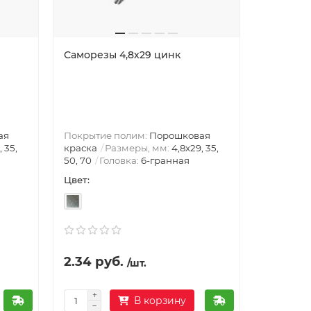
Саморезы 4,8х29 цинк
Планка т
Оцинко
Размеры,
Цинк
Ст
Россия
Цвет:
ая
Покрытие полим:
Порошковая
, 35,
краска
Размеры, мм:
4,8х29, 35,
50, 70
Головка:
6-гранная
Цвет:
Толщина 
0.4
2.34 руб.
198.76
/шт.
В корзину