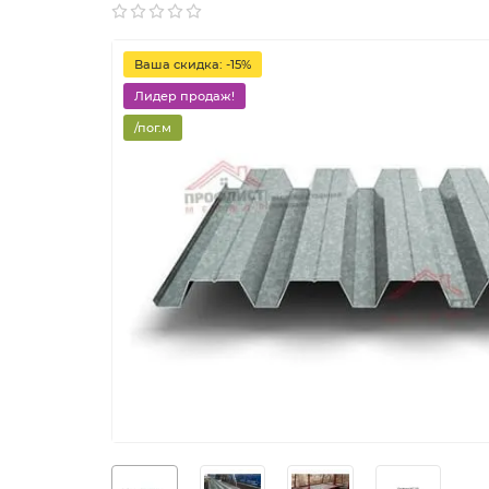
Ваша скидка: -15%
Лидер продаж!
/пог.м