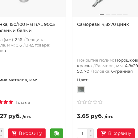
ка, 150/100 мм RAL 9003
Саморезы 4,8х70 цинк
альный белый
а (мм):
245
Толщина
ла, мм:
0.6
Вид товара:
нка
Покрытие полим:
Порошков
краска
Размеры, мм:
4,8х29
50, 70
Головка:
6-гранная
Цвет:
на металла, мм:
1 отзыв
27 руб.
3.65 руб.
/шт.
/шт.
В корзину
В корзину