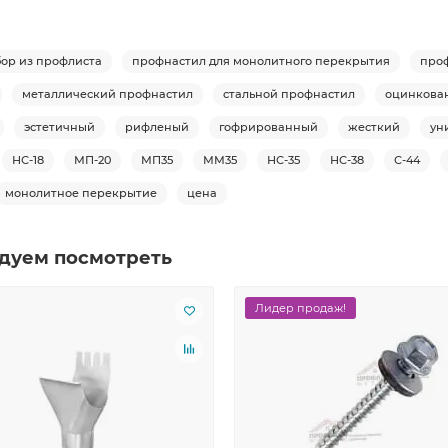
бор из профлиста
профнастил для монолитного перекрытия
про
металлический профнастил
стальной профнастил
оцинкова
эстетичный
рифленый
гофрированный
жесткий
ун
НС-18
МП-20
МП35
ММ35
НС-35
НС-38
С-44
монолитное перекрытие
цена
дуем посмотреть
Лидер продаж!