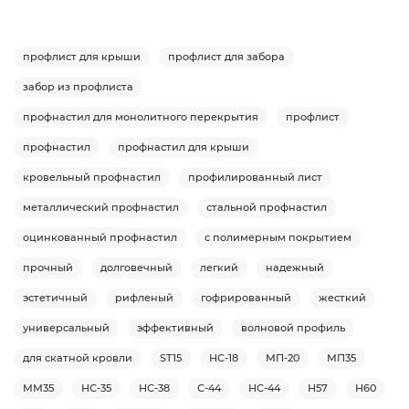
профлист для крыши
профлист для забора
забор из профлиста
профнастил для монолитного перекрытия
профлист
профнастил
профнастил для крыши
кровельный профнастил
профилированный лист
металлический профнастил
стальной профнастил
оцинкованный профнастил
с полимерным покрытием
прочный
долговечный
легкий
надежный
эстетичный
рифленый
гофрированный
жесткий
универсальный
эффективный
волновой профиль
для скатной кровли
ST15
НС-18
МП-20
МП35
ММ35
НС-35
НС-38
С-44
НС-44
Н57
Н60