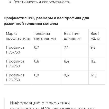
Эстетичность и современность.
Профнастил Н75, размеры и вес профиля для
различной толщины металла
Марка
Толщина
Вес 1 п/м
Вес 1
профнастила
металла, мм
длины, кг
м2, кг
Профлист
0,7
7,4
9,8
Н75-750
Профлист
0,8
8,4
11,2
Н75-750
Профлист
0,9
9,3
12,5
Н75-750
Информацию о покрытиях
профнастила Н 75, вы можете узнать в