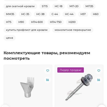
для скатной кровли
ST15
НС-18
МП-20
МП35
ММ35
НС-35
НС-38
С-44
НС-44
Н57
Н60
Н75
Н90
Н114-600
Н114-750
Н200
купить профлист для кровли
монолитное перекрытие
цена
Комплектующие товары, рекомендуем
посмотреть
Лидер продаж!