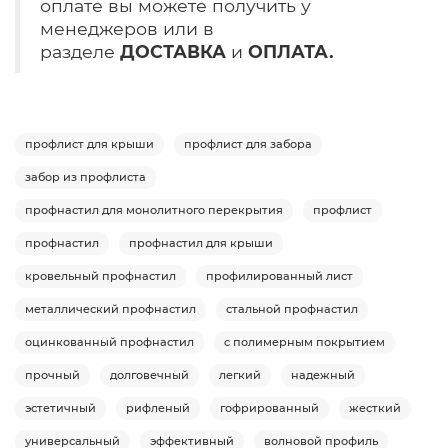
оплате вы можете получить у
менеджеров или в
разделе
ДОСТАВКА
и
ОПЛАТА.
профлист для крыши
профлист для забора
забор из профлиста
профнастил для монолитного перекрытия
профлист
профнастил
профнастил для крыши
кровельный профнастил
профилированный лист
металлический профнастил
стальной профнастил
оцинкованный профнастил
с полимерным покрытием
прочный
долговечный
легкий
надежный
эстетичный
рифленый
гофрированный
жесткий
универсальный
эффективный
волновой профиль