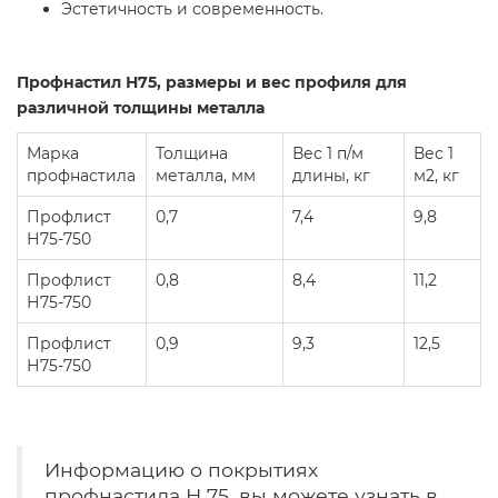
Эстетичность и современность.
Профнастил Н75, размеры и вес профиля для
различной толщины металла
Марка
Толщина
Вес 1 п/м
Вес 1
профнастила
металла, мм
длины, кг
м2, кг
Профлист
0,7
7,4
9,8
Н75-750
Профлист
0,8
8,4
11,2
Н75-750
Профлист
0,9
9,3
12,5
Н75-750
Информацию о покрытиях
профнастила Н 75, вы можете узнать в