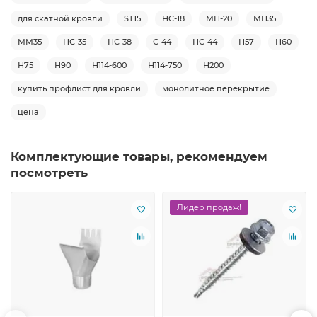
для скатной кровли
ST15
НС-18
МП-20
МП35
ММ35
НС-35
НС-38
С-44
НС-44
Н57
Н60
Н75
Н90
Н114-600
Н114-750
Н200
купить профлист для кровли
монолитное перекрытие
цена
Комплектующие товары, рекомендуем
посмотреть
Лидер продаж!