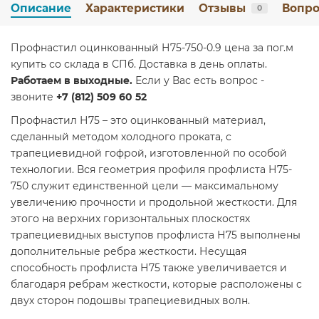
Описание
Характеристики
Отзывы
Вопро
0
Профнастил оцинкованный Н75-750-0.9 цена за пог.м
купить со склада в СПб. Доставка в день оплаты.
Работаем в выходные.
Если у Вас есть вопрос -
звоните
+7 (812) 509 60 52
Профнастил Н75 – это оцинкованный материал,
сделанный методом холодного проката, с
трапециевидной гофрой, изготовленной по особой
технологии. Вся геометрия профиля профлиста Н75-
750 служит единственной цели — максимальному
увеличению прочности и продольной жесткости. Для
этого на верхних горизонтальных плоскостях
трапециевидных выступов профлиста Н75 выполнены
дополнительные ребра жесткости. Несущая
способность профлиста Н75 также увеличивается и
благодаря ребрам жесткости, которые расположены с
двух сторон подошвы трапециевидных волн.