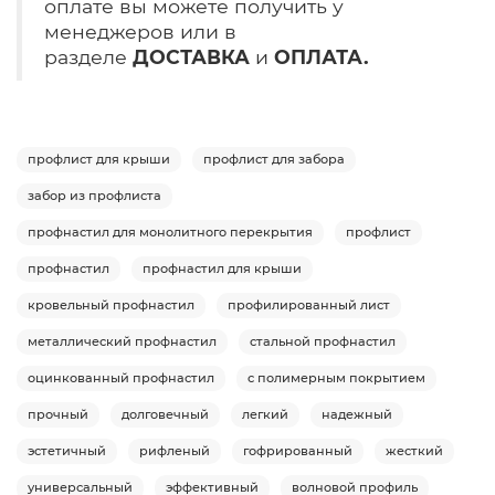
оплате вы можете получить у
менеджеров или в
разделе
ДОСТАВКА
и
ОПЛАТА.
профлист для крыши
профлист для забора
забор из профлиста
профнастил для монолитного перекрытия
профлист
профнастил
профнастил для крыши
кровельный профнастил
профилированный лист
металлический профнастил
стальной профнастил
оцинкованный профнастил
с полимерным покрытием
прочный
долговечный
легкий
надежный
эстетичный
рифленый
гофрированный
жесткий
универсальный
эффективный
волновой профиль