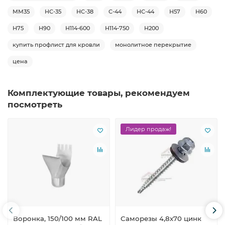
ММ35
НС-35
НС-38
С-44
НС-44
Н57
Н60
Н75
Н90
Н114-600
Н114-750
Н200
купить профлист для кровли
монолитное перекрытие
цена
Комплектующие товары, рекомендуем
посмотреть
Лидер продаж!
Воронка, 150/100 мм RAL
Саморезы 4,8х70 цинк