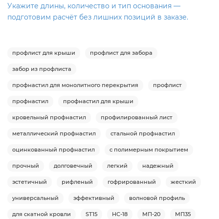
Укажите длины, количество и тип основания —
подготовим расчёт без лишних позиций в заказе.
профлист для крыши
профлист для забора
забор из профлиста
профнастил для монолитного перекрытия
профлист
профнастил
профнастил для крыши
кровельный профнастил
профилированный лист
металлический профнастил
стальной профнастил
оцинкованный профнастил
с полимерным покрытием
прочный
долговечный
легкий
надежный
эстетичный
рифленый
гофрированный
жесткий
универсальный
эффективный
волновой профиль
для скатной кровли
ST15
НС-18
МП-20
МП35