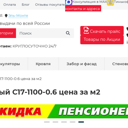
Консультация в MAX
Тинько
Оплата
Блог
Отзывы покупателей
Галерея
контакты и адреса
д:
Эль-Монте
выдачи по всей России
Скачать прайс
тегории
Товары по Акции
отаем:
КРУГЛОСУТОЧНО 24/7
ькуляторы
Кровля
Забор и фасад
Стенов
-1100-0.6 цена за м2
 С17-1100-0.6 цена за м2