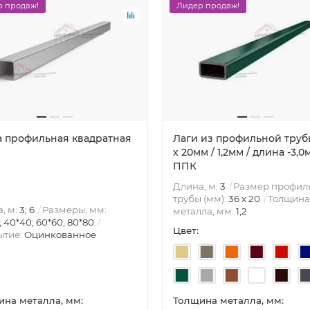
 продаж!
Лидер продаж!
а профильная квадратная
Лаги из профильной труб
х 20мм / 1,2мм / длина -3,0
ППК
Длина, м:
3
Размер профил
трубы (мм):
36 х 20
Толщина
, м:
3; 6
Размеры, мм:
металла, мм:
1,2
; 40*40; 60*60; 80*80
Цвет:
ытие:
Оцинкованное
на металла, мм:
Толщина металла, мм: