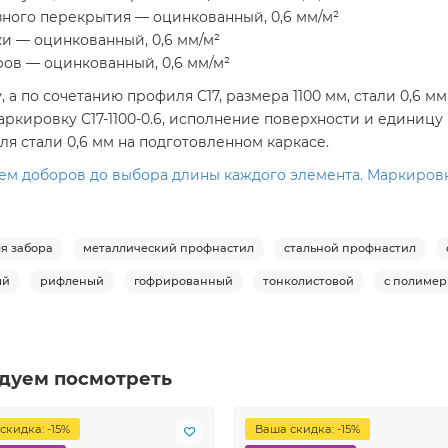
ного перекрытия — оцинкованный, 0,6 мм/м²
и — оцинкованный, 0,6 мм/м²
ров — оцинкованный, 0,6 мм/м²
а по сочетанию профиля С17, размера 1100 мм, стали 0,6 м
ркировку С17-1100-0.6, исполнение поверхности и единицу
ля стали 0,6 мм на подготовленном каркасе.
м доборов до выбора длины каждого элемента. Маркировка 
я забора
металлический профнастил
стальной профнастил
ый
рифленый
гофрированный
тонколистовой
с полиме
дуем посмотреть
скидка: -15%
Ваша скидка: -15%