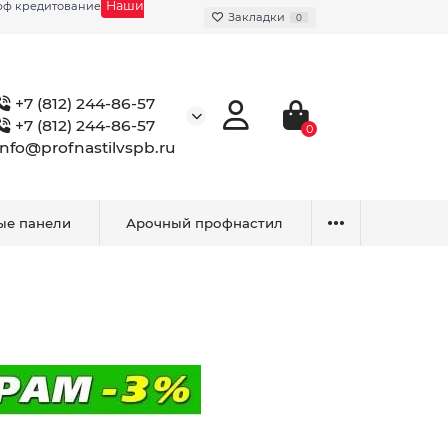
Наши
фф кредитование
Закладки
0
+7 (812) 244-86-57
+7 (812) 244-86-57
0
info@profnastilvspb.ru
ые панели
Арочный профнастил