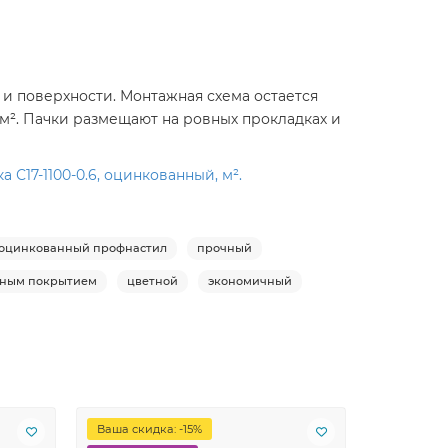
м и поверхности. Монтажная схема остается
 м². Пачки размещают на ровных прокладках и
С17-1100-0.6, оцинкованный, м².
оцинкованный профнастил
прочный
рным покрытием
цветной
экономичный
Ваша скидка: -15%
Лидер пр