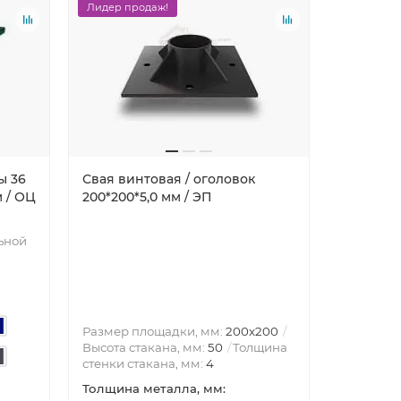
Лидер продаж!
ы 36
Свая винтовая / оголовок
Свая вин
м / ОЦ
200*200*5,0 мм / ЭП
однолопа
/ ППК
ьной
Размер площадки, мм:
200x200
Диаметр 
Высота стакана, мм:
50
Толщина
сваи, мм:
стенки стакана, мм:
4
мм:
3,5
Толщина металла, мм:
Толщина 