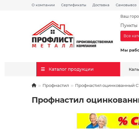
О компании
Сертификаты
Доставка
Самовывоз
Ваш горо
Пункты 
Все ка
Мы раб
Каталог продукции
Кал
Профнастил
Профнастил оцинкованный С17
Профнастил оцинкованный