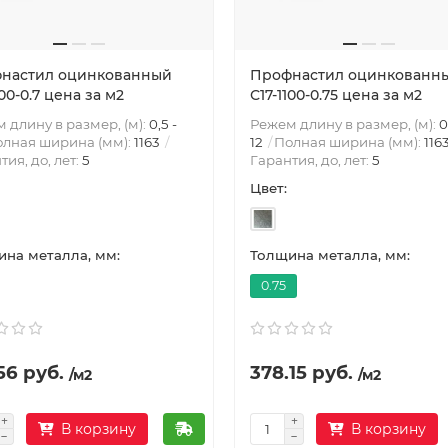
настил оцинкованный
Профнастил оцинкованн
100-0.7 цена за м2
С17-1100-0.75 цена за м2
 длину в размер, (м):
0,5 -
Режем длину в размер, (м):
0
лная ширина (мм):
1163
12
Полная ширина (мм):
116
тия, до, лет:
5
Гарантия, до, лет:
5
Цвет:
на металла, мм:
Толщина металла, мм:
0.75
56 руб.
378.15 руб.
/м2
/м2
В корзину
В корзину