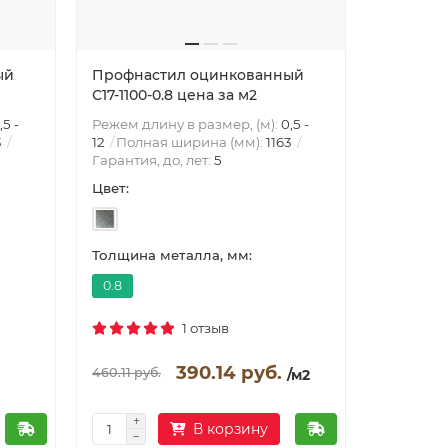
ый
Профнастил оцинкованный
Профнас
С17-1100-0.8 цена за м2
С17-1100-
,5 -
Режем длину в размер, (м):
0,5 -
Режем дли
3
12
Полная ширина (мм):
1163
12
Полна
Гарантия, до, лет:
5
Гарантия,
Цвет:
Цвет:
Толщина металла, мм:
Толщина 
0.8
0.85
1 отзыв
390.14 руб.
411.67 
460.11 руб.
/м2
В корзину