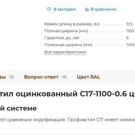
В закладки
В сравнение
Режем длину в размер, (м)
0,5 -
Полная ширина (мм)
1163
Гарантия, до, лет
5
Полезная ширина (мм)
1100
Все характеристики
вы
Вопрос-ответ
Цвет RAL
0
0
ил оцинкованный С17-1100-0.6 ц
й системе
т сравнении модификаций. Профнастил С17 имеет номинал