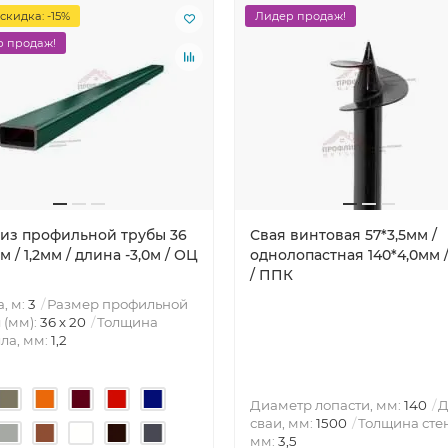
скидка: -15%
Лидер продаж!
 продаж!
 из профильной трубы 36
Свая винтовая 57*3,5мм /
м / 1,2мм / длина -3,0м / ОЦ
однолопастная 140*4,0мм /
/ ППК
, м:
3
Размер профильной
 (мм):
36 х 20
Толщина
ла, мм:
1,2
Диаметр лопасти, мм:
140
Д
сваи, мм:
1500
Толщина сте
мм:
3,5