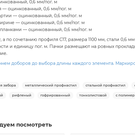
нкованный, 0,6 мм/пог. м
— оцинкованный, 0,6 мм/пог. м
тии — оцинкованный, 0,6 мм/пог. м
рине — оцинкованный, 0,6 мм/пог. м
ланками — оцинкованный, 0,6 мм/пог. м
а по сочетанию профиля С17, размера 1100 мм, стали 0,6 
ости и единицу пог. м. Пачки размещают на ровных проклад
ие.
нем доборов до выбора длины каждого элемента. Маркировка
я забора
металлический профнастил
стальной профнастил
ый
рифленый
гофрированный
тонколистовой
с полиме
дуем посмотреть