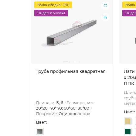
Ваша скидка: -15%
Ваша 
Лидер продаж!
Лидер
Труба профильная квадратная
Лаги
х 20м
ППК
Длина
трубы
Длина, м:
3; 6
Размеры, мм:
метал
20*20; 40*40; 60*60; 80*80
Цвет:
Покрытие:
Оцинкованное
Цвет: