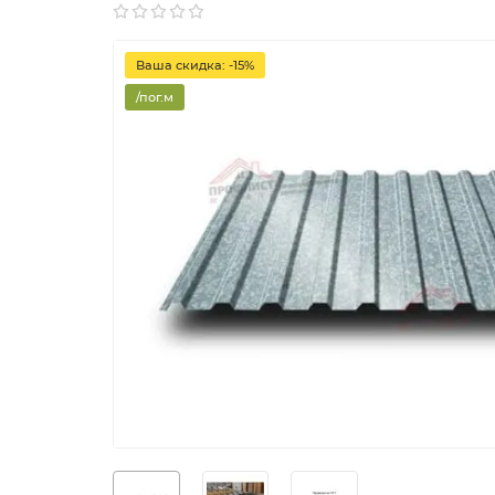
Ваша скидка: -15%
/пог.м