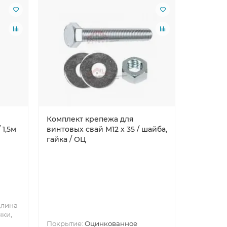
Лидер пр
Комплект крепежа для
Саморез
 1,5м
винтовых свай М12 х 35 / шайба,
гайка / ОЦ
Покрытие
лина
краска
нки,
Покрытие:
Оцинкованное
50, 70
Го