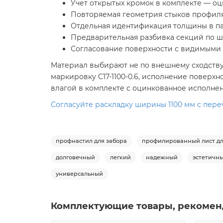
Учет открытых кромок в комплекте — оци
Повторяемая геометрия стыков профиля 
Отдельная идентификация толщины в пар
Предварительная разбивка секций по ши
Согласование поверхности с видимыми п
Материал выбирают не по внешнему сходству, 
маркировку С17-1100-0.6, исполнение поверхн
влагой в комплекте с оцинкованное исполнен
Согласуйте раскладку ширины 1100 мм с переч
профнастил для забора
профилированный лист дл
долговечный
легкий
надежный
эстетичн
универсальный
Комплектующие товары, рекомен