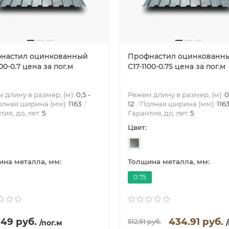
настил оцинкованный
Профнастил оцинкованн
100-0.7 цена за пог.м
С17-1100-0.75 цена за пог.м
 длину в размер, (м):
0,5 -
Режем длину в размер, (м):
0
лная ширина (мм):
1163
12
Полная ширина (мм):
116
тия, до, лет:
5
Гарантия, до, лет:
5
Цвет:
на металла, мм:
Толщина металла, мм:
0.75
.49 руб.
434.91 руб.
512.91 руб.
/пог.м