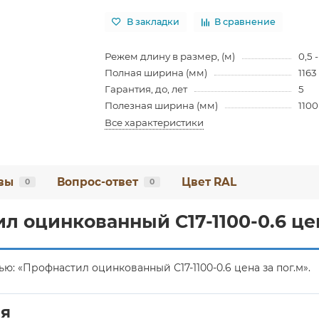
В закладки
В сравнение
Режем длину в размер, (м)
0,5 -
Полная ширина (мм)
1163
Гарантия, до, лет
5
Полезная ширина (мм)
1100
Все характеристики
вы
Вопрос-ответ
Цвет RAL
0
0
л оцинкованный С17-1100-0.6 цен
: «Профнастил оцинкованный С17-1100-0.6 цена за пог.м».
ия