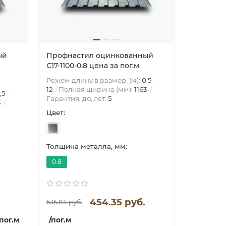
ый
Профнастил оцинкованный
Профнас
С17-1100-0.8 цена за пог.м
С17-1100-
Режем длину в размер, (м):
0,5 -
12
Полная ширина (мм):
1163
,5 -
Режем дли
Гарантия, до, лет:
5
3
12
Полна
Гарантия,
Цвет:
Цвет:
Толщина металла, мм:
Толщина 
0.8
0.85
454.35 руб.
535.84 руб.
478.77
/пог.м
/пог.м