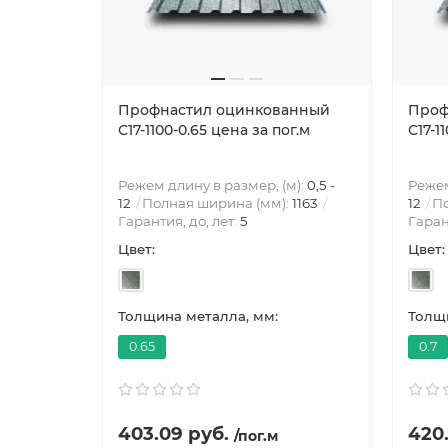
Профнастил оцинкованный
Проф
С17-1100-0.65 цена за пог.м
С17-1
Режем длину в размер, (м):
0,5 -
Режем
12
Полная ширина (мм):
1163
12
По
Гарантия, до, лет:
5
Гаран
Цвет:
Цвет:
Толщина металла, мм:
Толщи
0.65
0.7
403.09 руб.
420
/пог.м