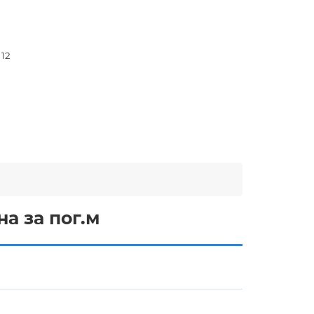
 12
а за пог.м