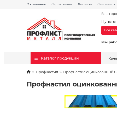
О компании
Сертификаты
Доставка
Самовывоз
Ваш горо
Пункты 
Все ка
Мы раб
Каталог продукции
Кал
Профнастил
Профнастил оцинкованный С17
Профнастил оцинкованный