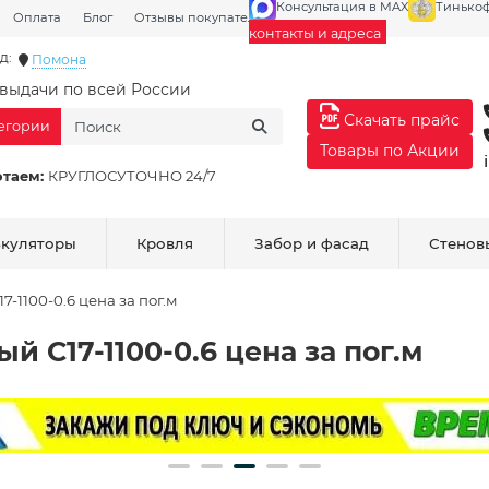
Консультация в MAX
Тинько
Оплата
Блог
Отзывы покупателей
Галерея
контакты и адреса
д:
Помона
выдачи по всей России
Скачать прайс
тегории
Товары по Акции
отаем:
КРУГЛОСУТОЧНО 24/7
ькуляторы
Кровля
Забор и фасад
Стенов
-1100-0.6 цена за пог.м
 С17-1100-0.6 цена за пог.м