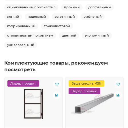
оцинкованный профнастил
прочный
долговечный
легкий
надежный
эстетичный
рифленый
гофрированный
тонколистовой
с полимерным покрытием
цветной
экономичный
универсальный
Комплектующие товары, рекомендуем
посмотреть
Лидер продаж!
Ваша скидка: -15%
Лидер продаж!