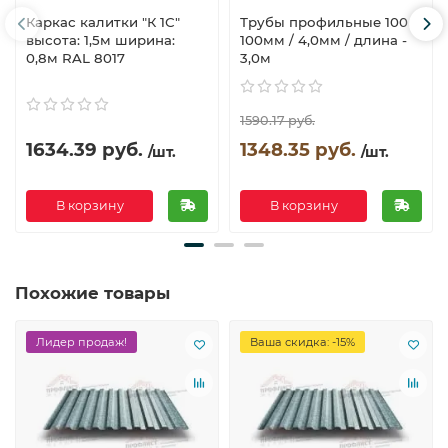
Каркас калитки "К 1С"
Трубы профильные 100 х
высота: 1,5м ширина:
100мм / 4,0мм / длина -
0,8м RAL 8017
3,0м
1590.17 руб.
1634.39 руб.
1348.35 руб.
/шт.
/шт.
В корзину
В корзину
Похожие товары
Лидер продаж!
Ваша скидка: -15%