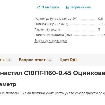
В закладки
В сравнение
Режем длину в размер, (м)
0,5 
Полная ширина (мм)
1160
Гарантия, до, лет
5
Полезная ширина (мм)
1100
Все характеристики
вы
Вопрос-ответ
Цвет RAL
4
3
настил С10ПГ-1160-0.45 Оцинков
аметр
ые полосы. Схема должна учитывать учете очередности зак