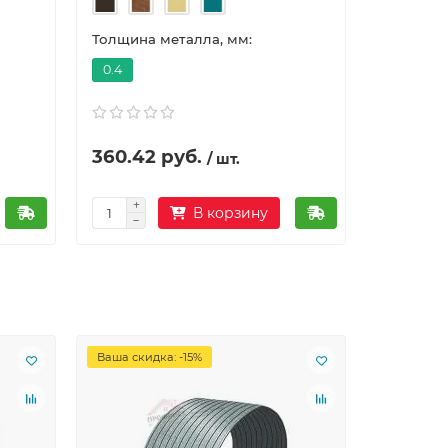
Толщина металла, мм:
Толщина 
0.4
0.45
360.42 руб.
266.48 ру
/ шт.
В корзину
Ваша скидка: -15%
Ваша скид