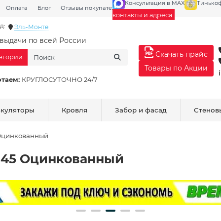
Консультация в MAX
Тинько
Оплата
Блог
Отзывы покупателей
Галерея
контакты и адреса
д:
Эль-Монте
выдачи по всей России
Скачать прайс
тегории
Товары по Акции
отаем:
КРУГЛОСУТОЧНО 24/7
ькуляторы
Кровля
Забор и фасад
Стенов
 Оцинкованный
0.45 Оцинкованный