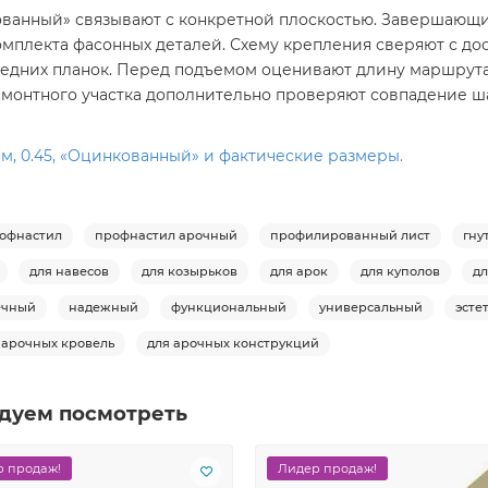
кованный» связывают с конкретной плоскостью. Завершающи
мплекта фасонных деталей. Схему крепления сверяют с дос
седних планок. Перед подъемом оценивают длину маршрута
ремонтного участка дополнительно проверяют совпадение 
мм, 0.45, «Оцинкованный» и фактические размеры.
офнастил
профнастил арочный
профилированный лист
гну
для навесов
для козырьков
для арок
для куполов
дл
ечный
надежный
функциональный
универсальный
эсте
 арочных кровель
для арочных конструкций
дуем посмотреть
 продаж!
Лидер продаж!