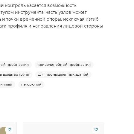
й контроль касается возможность
тупом инструмента: часть узлов может
 и точки временной опоры, исключая изгиб
шага профиля и направления лицевой стороны
тый профнастил
криволинейный профнастил
я входных групп
для промышленных зданий
тичный
негорючий
Ваша скид