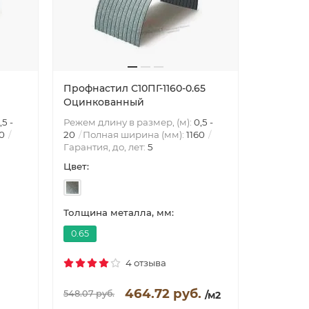
Профнастил С10ПГ-1160-0.65
Профнаст
Оцинкованный
Оцинко
,5 -
Режем длину в размер, (м):
0,5 -
Режем дли
60
20
Полная ширина (мм):
1160
20
Полн
Гарантия, до, лет:
5
Гарантия,
Цвет:
Цвет:
Толщина металла, мм:
Толщина 
0.65
0.7
4 отзыва
464.72 руб.
548.07 руб.
569.29 руб
/м2