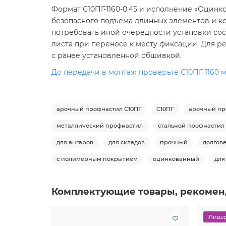
Формат С10ПГ-1160-0.45 и исполнение «Оцин
безопасного подъема длинных элементов и ко
потребовать иной очередности установки со
листа при переносе к месту фиксации. Для 
с ранее установленной обшивкой.
До передачи в монтаж проверьте С10ПГ, 1160 
арочный профнастил С10ПГ
С10ПГ
арочный пр
металлический профнастил
стальной профнастил
для ангаров
для складов
прочный
долгов
с полимерным покрытием
оцинкованный
для
Комплектующие товары, рекомен
Лидер