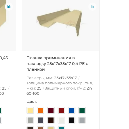
Лидер пр
0,45
Планка примыкания в
Планка т
накладку 25х17х35х17 0,4 PE с
PE с пле
пленкой
Размеры, мм:
25х17х35х17
Толщина полимерного покрытия,
Размеры,
:
25
мкм:
25
Защитный слой, г/м2:
Zn
Полиэсте
00
60-100
производ
Цвет:
Цвет: