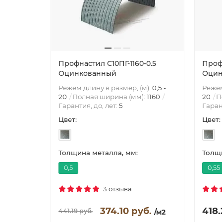
Профнастил С10ПГ-1160-0.5
Профн
Оцинкованный
Оцин
Режем длину в размер, (м):
0,5 -
Режем
20
Полная ширина (мм):
1160
20
П
Гарантия, до, лет:
5
Гаран
Цвет:
Цвет:
Толщина металла, мм:
Толщи
0,5
0,55
3 отзыва
374.10 руб.
418.
441.19 руб.
/м2