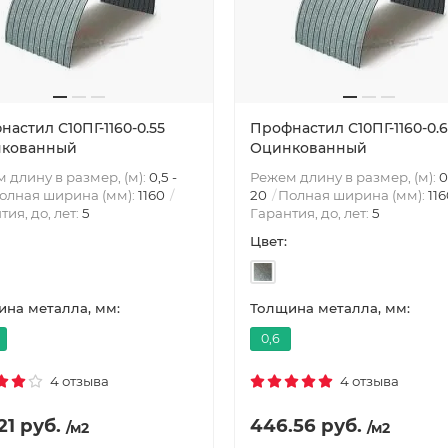
астил С10ПГ-1160-0.55
Профнастил С10ПГ-1160-0.6
кованный
Оцинкованный
 длину в размер, (м):
0,5 -
Режем длину в размер, (м):
0
олная ширина (мм):
1160
20
Полная ширина (мм):
11
тия, до, лет:
5
Гарантия, до, лет:
5
Цвет:
на металла, мм:
Толщина металла, мм:
0,6
4 отзыва
4 отзыва
21 руб.
446.56 руб.
/м2
/м2