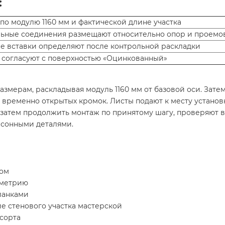
:
 по модулю 1160 мм и фактической длине участка
ьные соединения размещают относительно опор и проемо
е вставки определяют после контрольной раскладки
 согласуют с поверхностью «Оцинкованный»
азмерам, раскладывая модуль 1160 мм от базовой оси. Зат
 временно открытых кромок. Листы подают к месту установ
, затем продолжить монтаж по принятому шагу, проверяют 
асонными деталями.
жом
ометрию
ланками
е стенового участка мастерской
сорта