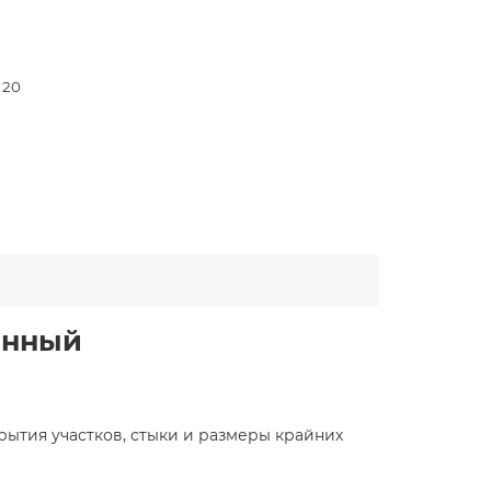
- 20
анный
рытия участков, стыки и размеры крайних