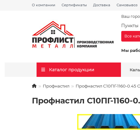
О компании
Сертификаты
Доставка
Самовывоз
Ваш горо
Пункты 
Все ка
Мы раб
Каталог продукции
Кал
Профнастил
Профнастил С10ПГ-1160-0.45
Профнастил С10ПГ-1160-