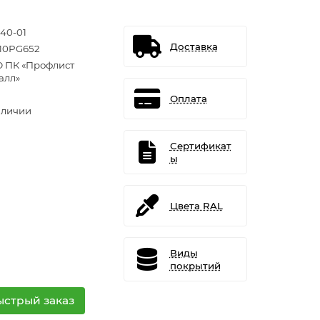
640-01
Доставка
10PG652
 ПК «Профлист
алл»
Оплата
аличии
Сертификат
ы
Цвета RAL
Виды
покрытий
ыстрый заказ