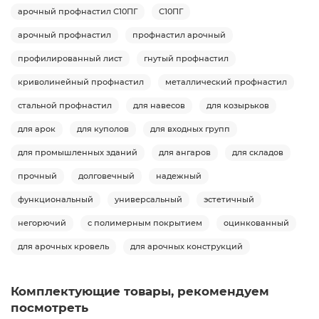
арочный профнастил С10ПГ
С10ПГ
арочный профнастил
профнастил арочный
профилированный лист
гнутый профнастил
криволинейный профнастил
металлический профнастил
стальной профнастил
для навесов
для козырьков
для арок
для куполов
для входных групп
для промышленных зданий
для ангаров
для складов
прочный
долговечный
надежный
функциональный
универсальный
эстетичный
негорючий
с полимерным покрытием
оцинкованный
для арочных кровель
для арочных конструкций
Комплектующие товары, рекомендуем
посмотреть