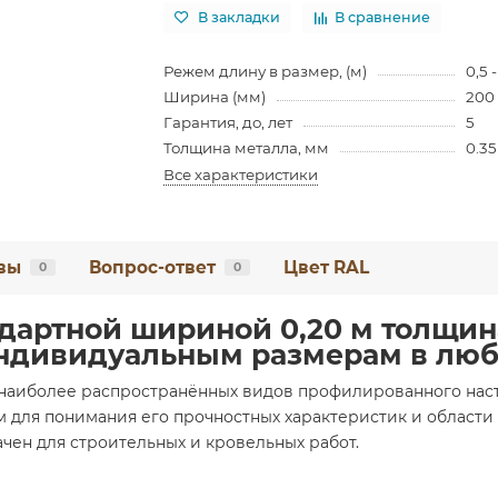
В закладки
В сравнение
Режем длину в размер, (м)
0,5 -
Ширина (мм)
200
Гарантия, до, лет
5
Толщина металла, мм
0.35
Все характеристики
вы
Вопрос-ответ
Цвет RAL
0
0
ндартной шириной 0,20 м толщин
индивидуальным размерам в лю
наиболее распространённых видов профилированного насти
 для понимания его прочностных характеристик и области 
ачен для строительных и кровельных работ.