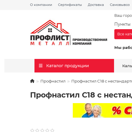
О компании
Сертификаты
Доставка
Самовывоз
Ваш горо
Пункты 
Все ка
Мы раб
Каталог продукции
Кал
Профнастил
Профнастил С18 с нестандар
Профнастил С18 с неста