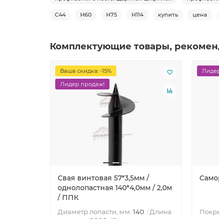
С44
Н60
Н75
Н114
купить
цена
Комплектующие товары, рекомен
Ваша скидка: -15%
Лидер
Лидер продаж!
Свая винтовая 57*3,5мм /
Само
однолопастная 140*4,0мм / 2,0м
/ ППК
Покр
Диаметр лопасти, мм:
140
Длина