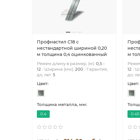
Профнастил С18 с
Проф
нестандартной шириной 0,20
нест
м толщина 0,4 оцинкованный
м то
Режем длину в размер, (м):
0,5 -
Режем
12
Ширина (мм):
200
Гарантия,
12
Ш
до, лет:
5
до, ле
Цвет:
Цвет:
Толщина металла, мм:
Толщи
0.4
0.45