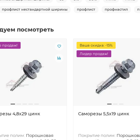
профлист нестандартной ширины
профлист
профнастил
п
дуем посмотреть
 продаж!
Ваша скидка: -15%
Лидер продаж!
резы 4,8х29 цинк
Саморезы 5,5х19 цинк
ытие полим:
Порошковая
Покрытие полим:
Порошков