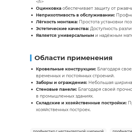
</li>
Оцинковка
обеспечивает защиту от ржавчи
Неприхотливость в обслуживании:
Профнас
Лёгкость монтажа:
Простота установки поз
Эстетические качества:
Доступность различ
Является универсальным
и надёжным мате
Области применения
Кровельные конструкции:
Благодаря свое
временных и постоянных строений.
Заборы и ограждения:
Небольшая ширина п
Стеновые панели:
Благодаря своей прочнос
в промышленных зданиях.
Складские и хозяйственные постройки:
П
хозяйственных построек.
профнастил с нестандартной шириной
профнасти