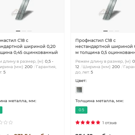
настил С18 с
Профнастил С18 с
андартной шириной 0,20
нестандартной шириной 
лщина 0,45 оцинкованный
м толщина 0,5 оцинкован
 длину в размер, (м):
0,5 -
Режем длину в размер, (м):
0
ирина (мм):
200
Гарантия,
12
Ширина (мм):
200
Гаран
т:
5
до, лет:
5
Цвет:
на металла, мм:
Толщина металла, мм:
0.5
1 отзыв