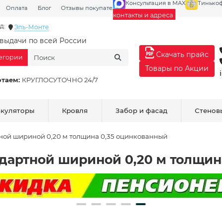
Консультация в MAX
Тинько
Оплата
Блог
Отзывы покупателей
Галерея
контакты и адреса
д:
Эль-Монте
выдачи по всей России
Скачать прайс
тегории
Товары по Акции
отаем:
КРУГЛОСУТОЧНО 24/7
ькуляторы
Кровля
Забор и фасад
Стенов
тной шириной 0,20 м толщина 0,35 оцинкованный
ндартной шириной 0,20 м толщин