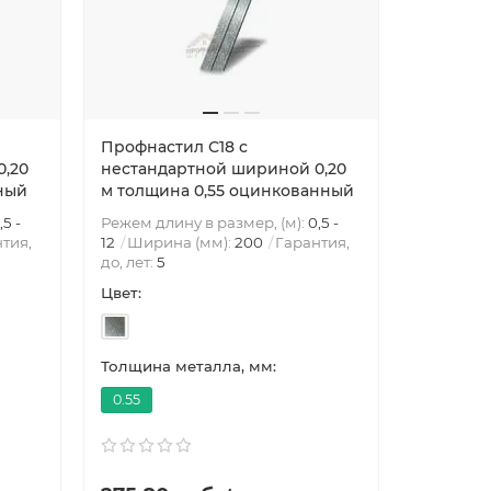
Профнастил С18 с
Профнас
0,20
нестандартной шириной 0,20
нестанд
ный
м толщина 0,55 оцинкованный
м толщи
,5 -
Режем длину в размер, (м):
0,5 -
Режем дли
тия,
12
Ширина (мм):
200
Гарантия,
12
Ширин
до, лет:
5
до, лет:
5
Цвет:
Цвет:
Толщина металла, мм:
Толщина 
0.55
0.6