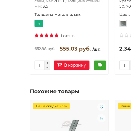
краск
сваи, мм:
2000
Толщина стенки,
50, 70
мм:
3,5
Цвет:
Толщина металла, мм:
4
1 отзыв
555.03 руб.
2.34
652.98 руб.
/шт.
В корзину
Похожие товары
Ваша скидка: -15%
Ваша 