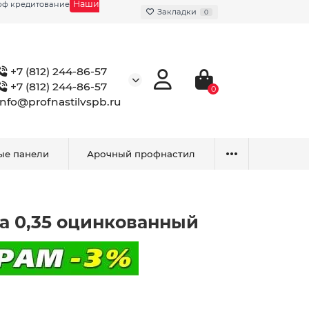
Наши
фф кредитование
Закладки
0
+7 (812) 244-86-57
+7 (812) 244-86-57
0
info@profnastilvspb.ru
ые панели
Арочный профнастил
а 0,35 оцинкованный