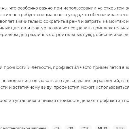
ны, что особенно важно при использовании на открытом воз
тил не требует специального ухода, что обеспечивает его
воляет значительно сократить время и затраты на монтаж ко
ных цветов и фактур позволяет создавать привлекательные
риалом для различных строительных нужд, обеспечивая до
й прочности и лёгкости, профнастил часто применяется в 
озволяет использовать его для создания ограждений, в то
ти и эстетичному виду, профнастил может использоваться 
ростая установка и низкая стоимость делают профнастил 
л нестандартной ширины
С8
С10
СС10
МП10
МП18