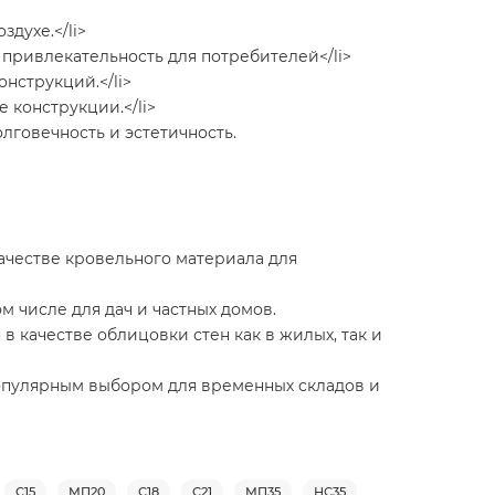
духе.</li>
 привлекательность для потребителей</li>
нструкций.</li>
 конструкции.</li>
лговечность и эстетичность.
качестве кровельного материала для
м числе для дач и частных домов.
в качестве облицовки стен как в жилых, так и
популярным выбором для временных складов и
С15
МП20
С18
С21
МП35
НС35