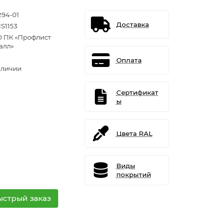
294-01
Доставка
S1153
 ПК «Профлист
алл»
Оплата
аличии
Сертификат
ы
Цвета RAL
Виды
покрытий
ыстрый заказ