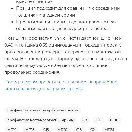
вместе с листом
Позиция подходит для сравнения с соседними
толщинами в одной серии
Проектировщик видит, где лист работает как
основная карта, а где как доборная полоса
Позиция Профнастил С44 с нестандартной шириной
0,40 м толщина 0,35 оцинкованный подходит проекту
при совпадении размера, поверхности и монтажной
схемы. Нестандартную ширину нужно подтверждать по
фактическому узлу, чтобы не получить лишние
продольные соединения.
Перед заказом проверьте основание, направление
волн и планки для закрытия кромок.
профнастил с нестандартной шириной
профнастил нестандартной ширины
С8
С10
СС10
МП10
МП18
С15
МП20
С18
С21
МП35