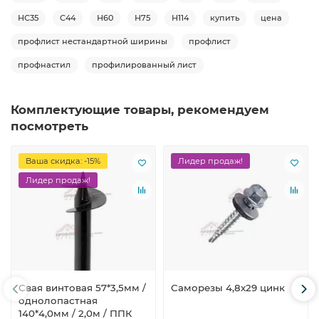
НС35
С44
Н60
Н75
Н114
купить
цена
профлист нестандартной ширины
профлист
профнастил
профилированный лист
Комплектующие товары, рекомендуем
посмотреть
Ваша скидка: -15%
Лидер продаж!
Лидер продаж!
Свая винтовая 57*3,5мм /
Саморезы 4,8х29 цинк
однолопастная
140*4,0мм / 2,0м / ППК