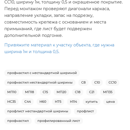
СС10, ширину 1м, толщину 0,5 и окрашенное покрытие.
Перед монтажом проверяют диагонали каркаса,
направление укладки, запас на подрезку,
совместимость крепежа с основанием и места
примыканий, где лист будет подвержен
дополнительной подгонке.
Привяжите материал к участку объекта, где нужна
ширина 1м и толщина 0,5.
профнастил с нестандартной шириной
профнастил нестандартной ширины
С8
С10
СС10
МП10
МП18
С15
МП20
С18
С21
МП35
НС35
С44
Н60
Н75
Н114
купить
цена
профлист нестандартной ширины
профлист
профнастил
профилированный лист