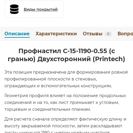
Виды покрытий
Описание
Характеристики
Отзывы
Вопро
0
Профнастил С-15-1190-0.55 (с
гранью) Двухсторонний (Printech)
Эта позиция предназначена для формирования ровной
профилированной плоскости в стеновых,
ограждающих и вспомогательных конструкциях.
Геометрия профиля влияет на положение продольных
соединений и на то, как лист примыкает к угловым,
торцевым и соединительным планкам.
Для расчета сначала определяют фактическую длину и
высоту закрываемой плоскости, затем раскладывают
листы шириной 1190 с учетом крайних участков.