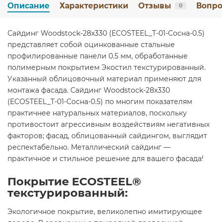
Описание
Характеристики
Отзывы
Вопро
0
Сайдинг Woodstock-28х330 (ECOSTEEL_T-01-Сосна-0.5)
представляет собой оцинкованные стальные
профилированные панели 0.5 мм, обработанные
полимерным покрытием Экостил текстурированный.
Указанный облицовочный материал применяют для
монтажа фасада. Сайдинг Woodstock-28х330
(ECOSTEEL_T-01-Сосна-0.5) по многим показателям
практичнее натуральных материалов, поскольку
противостоит агрессивным воздействиям негативных
факторов; фасад, облицованный сайдингом, выглядит
респектабельно. Металлический сайдинг —
практичное и стильное решение для вашего фасада!
Покрытие ECOSTEEL®
текстурированный:
Экологичное покрытие, великолепно имитирующее