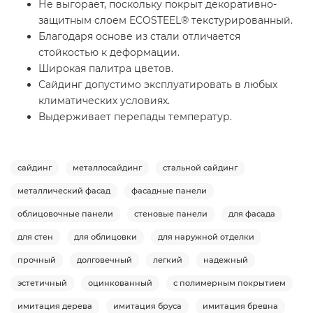
Не выгорает, поскольку покрыт декоративно-
защитным слоем ECOSTEEL® текстурированный.
Благодаря основе из стали отличается
стойкостью к деформации.
Широкая палитра цветов.
Сайдинг допустимо эксплуатировать в любых
климатических условиях.
Выдерживает перепады температур.
сайдинг
металлосайдинг
стальной сайдинг
металлический фасад
фасадные панели
облицовочные панели
стеновые панели
для фасада
для стен
для облицовки
для наружной отделки
прочный
долговечный
легкий
надежный
эстетичный
оцинкованный
с полимерным покрытием
имитация дерева
имитация бруса
имитация бревна