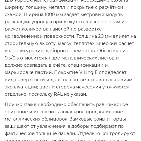
Для корректной спецификации необходимо связать
ширину, толщину, металл и покрытие с расчётной
схемой. Ширина 1000 мм задаёт метровый модуль
раскладки, упрощая привязку стыков к прогонам и
расчёт количества панелей по развёртке
криволинейной поверхности. Толщина 20 мм влияет на
строительную высоту, массу, теплотехнический расчёт
и конфигурацию доборных элементов. Обозначение
0.5/0.5 относится к паре металлических листов и
должно совпадать в счёте, спецификации и
маркировке партии. Покрытие Viking E определяет
вид поверхности и должно соответствовать условиям
эксплуатации; цвет и сторона нанесения уточняются
отдельно, поскольку RAL не указан.
При монтаже необходимо обеспечить равномерное
опирание и исключить локальное продавливание
металлических облицовок. Замковые зоны и торцы
защищают от увлажнения, а доборы подбирают по
фактической толщине панели. Отдельно контролируют
торцевые участки, поскольку открытая минеральная