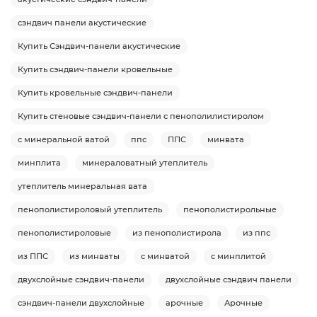
сэндвич панели акустические
Купить Сэндвич-панели акустические
Купить сэндвич-панели кровельные
Купить кровельные сэндвич-панели
Купить стеновые сэндвич-панели с пенополилистиролом
с минеральной ватой
ппс
ППС
минвата
минплита
минераловатный утеплитель
утеплитель минеральная вата
пенополистироловый утеплитель
пенополистирольные
пенополистироловые
из пенополистирола
из ппс
из ППС
из минваты
с минватой
с минплитой
двухслойные сэндвич-панели
двухслойные сэндвич панели
сэндвич-панели двухслойные
арочные
Арочные