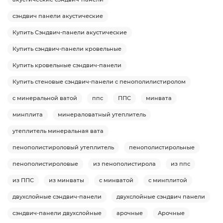
сэндвич панели акустические
Купить Сэндвич-панели акустические
Купить сэндвич-панели кровельные
Купить кровельные сэндвич-панели
Купить стеновые сэндвич-панели с пенополилистиролом
с минеральной ватой
ппс
ППС
минвата
минплита
минераловатный утеплитель
утеплитель минеральная вата
пенополистироловый утеплитель
пенополистирольные
пенополистироловые
из пенополистирола
из ппс
из ППС
из минваты
с минватой
с минплитой
двухслойные сэндвич-панели
двухслойные сэндвич панели
сэндвич-панели двухслойные
арочные
Арочные