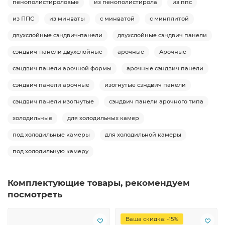
пенополистироловые
из пенополистирола
из ппс
из ППС
из минваты
с минватой
с минплитой
двухслойные сэндвич-панели
двухслойные сэндвич панели
сэндвич-панели двухслойные
арочные
Арочные
сэндвич панели арочной формы
арочные сэндвич панели
сэндвич панели арочные
изогнутые сэндвич панели
сэндвич панели изогнутые
сэндвич панели арочного типа
холодильные
для холодильных камер
под холодильные камеры
для холодильной камеры
под холодильную камеру
Комплектующие товары, рекомендуем
посмотреть
Ваша скидка: -15%