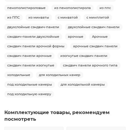
пенополистироловые
из пенополистирола
из ппс
из ППС
из минваты
с минватой
с минплитой
двухслойные сэндвич-панели
двухслойные сэндвич панели
сэндвич-панели двухслойные
арочные
Арочные
сэндвич панели арочной формы
арочные сэндвич панели
сэндвич панели арочные
изогнутые сэндвич панели
сэндвич панели изогнутые
сэндвич панели арочного типа
холодильные
для холодильных камер
под холодильные камеры
для холодильной камеры
под холодильную камеру
Комплектующие товары, рекомендуем
посмотреть