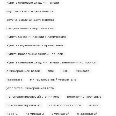
Купить стеновые сэндвич-панели
акустические сэндвич панели
акустические сэндвич-панели
сэндвич панели акустические
Купить Сэндвич-панели акустические
Купить сэндвич-панели кровельные
Купить кровельные сэндвич-панели
Купить стеновые сэндвич-панели с пенополилистиролом
с минеральной ватой
ппс
ППС
минвата
минплита
минераловатный утеплитель
утеплитель минеральная вата
пенополистироловый утеплитель
пенополистирольные
пенополистироловые
из пенополистирола
из ппс
из ППС
из минваты
с минватой
с минплитой