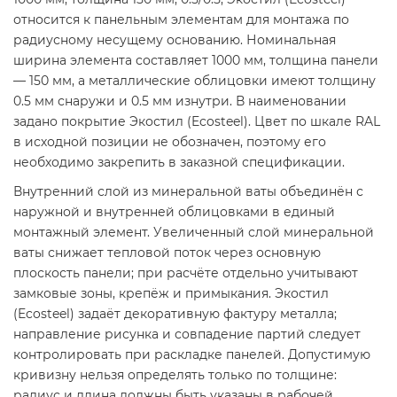
относится к панельным элементам для монтажа по
радиусному несущему основанию. Номинальная
ширина элемента составляет 1000 мм, толщина панели
— 150 мм, а металлические облицовки имеют толщину
0.5 мм снаружи и 0.5 мм изнутри. В наименовании
задано покрытие Экостил (Ecosteel). Цвет по шкале RAL
в исходной позиции не обозначен, поэтому его
необходимо закрепить в заказной спецификации.
Внутренний слой из минеральной ваты объединён с
наружной и внутренней облицовками в единый
монтажный элемент. Увеличенный слой минеральной
ваты снижает тепловой поток через основную
плоскость панели; при расчёте отдельно учитывают
замковые зоны, крепёж и примыкания. Экостил
(Ecosteel) задаёт декоративную фактуру металла;
направление рисунка и совпадение партий следует
контролировать при раскладке панелей. Допустимую
кривизну нельзя определять только по толщине:
радиус и длина должны быть указаны в рабочей