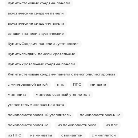
Купить стеновые сэндвич-панели
акустические сэндвич панели
акустические сэндвич-панели
сэндвич панели акустические
Купить Сэндвич-панели акустические
Купить сэндвич-панели кровельные
Купить кровельные сэндвич-панели
Купить стеновые сэндвич-панели с пенополилистиролом
с минеральной ватой
ппс
ППС
минвата
минплита
минераловатный утеплитель
утеплитель минеральная вата
пенополистироловый утеплитель
пенополистирольные
пенополистироловые
из пенополистирола
из ппс
из ППС
из минваты
с минватой
с минплитой