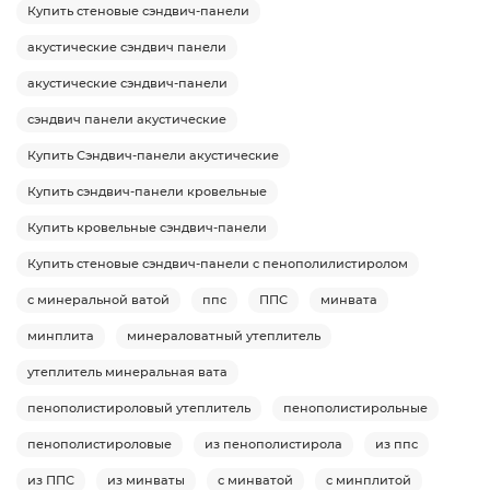
Купить стеновые сэндвич-панели
акустические сэндвич панели
акустические сэндвич-панели
сэндвич панели акустические
Купить Сэндвич-панели акустические
Купить сэндвич-панели кровельные
Купить кровельные сэндвич-панели
Купить стеновые сэндвич-панели с пенополилистиролом
с минеральной ватой
ппс
ППС
минвата
минплита
минераловатный утеплитель
утеплитель минеральная вата
пенополистироловый утеплитель
пенополистирольные
пенополистироловые
из пенополистирола
из ппс
из ППС
из минваты
с минватой
с минплитой