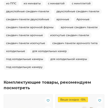
из ППС
из минваты
с минватой
с минплитой
двухслойные сэндвич-панели
двухслойные сэндвич панели
сэндвич-панели двухслойные
арочные
Арочные
сэндвич панели арочной формы
арочные сэндвич панели
сэндвич панели арочные
изогнутые сэндвич панели
сэндвич панели изогнутые
сэндвич панели арочного типа
холодильные
для холодильных камер
под холодильные камеры
для холодильной камеры
под холодильную камеру
Комплектующие товары, рекомендуем
посмотреть
Ваша скидка: -15%