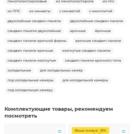
пенополистироловые
из пенополистирола
из ппс
из ППС
из минваты
с минватой
с минплитой
двухслойные сэндвич-панели
двухслойные сэндвич панели
сэндвич-панели двухслойные
арочные
Арочные
сэндвич панели арочной формы
арочные сэндвич панели
сэндвич панели арочные
изогнутые сэндвич панели
сэндвич панели изогнутые
сэндвич панели арочного типа
холодильные
для холодильных камер
под холодильные камеры
для холодильной камеры
под холодильную камеру
Комплектующие товары, рекомендуем
посмотреть
Ваша скидка: -15%