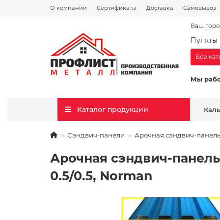
О компании
Сертификаты
Доставка
Самовывоз
Ваш горо
Пункты 
Все ка
Мы раб
Каталог продукции
Кал
Сэндвич-панели
Арочная сэндвич-панель 
Арочная сэндвич-панель 
0.5/0.5, Norman