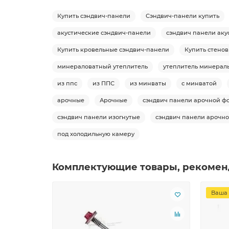
Купить сэндвич-панели
Сэндвич-панели купить
акустические сэндвич-панели
сэндвич панели аку
Купить кровельные сэндвич-панели
Купить стено
минераловатный утеплитель
утеплитель минераль
из ппс
из ППС
из минваты
с минватой
арочные
Арочные
сэндвич панели арочной ф
сэндвич панели изогнутые
сэндвич панели арочно
под холодильную камеру
Комплектующие товары, рекомен
Ваша 