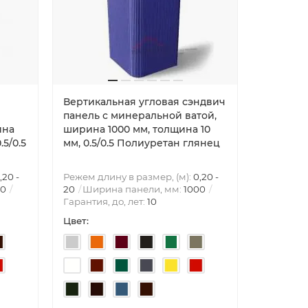
Вертикальная угловая сэндвич
U-образн
панель с минеральной ватой,
55мм
ина
ширина 1000 мм, толщина 10
.5/0.5
мм, 0.5/0.5 Полиуретан глянец
,20 -
Режем длину в размер, (м):
0,20 -
00
20
Ширина панели, мм:
1000
Гарантия, до, лет:
10
Цвет:
Длина (м
55
Шири