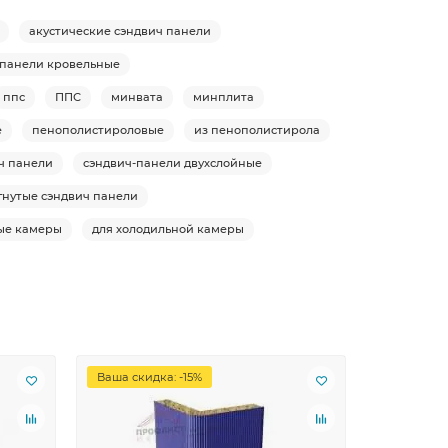
акустические сэндвич панели
-панели кровельные
ппс
ППС
минвата
минплита
е
пенополистироловые
из пенополистирола
ч панели
сэндвич-панели двухслойные
гнутые сэндвич панели
ые камеры
для холодильной камеры
Ваша скидка: -15%