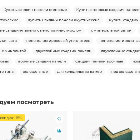
Купить сэндвич-панели стеновые
Купить стеновые сэндвич-панели
стические
Купить Сэндвич-панели акустические
Купить сэндвич
вые сэндвич-панели с пенополилистиролом
с минеральной ватой
ная вата
пенополистироловый утеплитель
пенополистирольны
с минплитой
двухслойные сэндвич-панели
двухслойные сэндви
ормы
арочные сэндвич панели
сэндвич панели арочные
изо
го типа
холодильные
для холодильных камер
под холодильн
дуем посмотреть
скидка: -15%