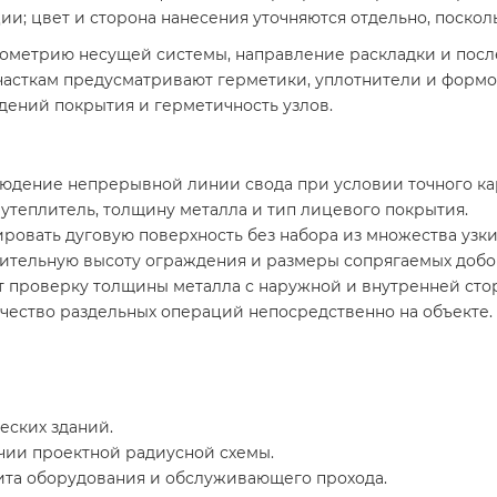
и; цвет и сторона нанесения уточняются отдельно, посколь
метрию несущей системы, направление раскладки и после
часткам предусматривают герметики, уплотнители и формо
дений покрытия и герметичность узлов.
юдение непрерывной линии свода при условии точного ка
утеплитель, толщину металла и тип лицевого покрытия.
овать дуговую поверхность без набора из множества узких
оительную высоту ограждения и размеры сопрягаемых добо
т проверку толщины металла с наружной и внутренней сто
чество раздельных операций непосредственно на объекте.
еских зданий.
чии проектной радиусной схемы.
щита оборудования и обслуживающего прохода.