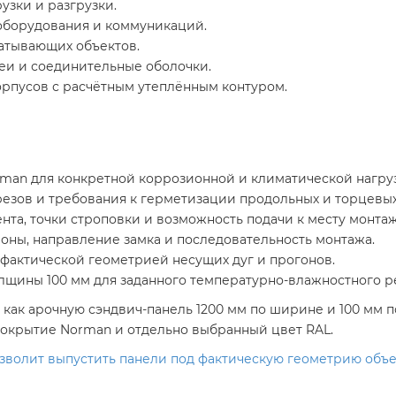
зки и разгрузки.
оборудования и коммуникаций.
атывающих объектов.
еи и соединительные оболочки.
рпусов с расчётным утеплённым контуром.
an для конкретной коррозионной и климатической нагруз
резов и требования к герметизации продольных и торцевы
нта, точки строповки и возможность подачи к месту монтаж
оны, направление замка и последовательность монтажа.
 фактической геометрией несущих дуг и прогонов.
олщины 100 мм для заданного температурно-влажностного 
как арочную сэндвич-панель 1200 мм по ширине и 100 мм п
 покрытие Norman и отдельно выбранный цвет RAL.
позволит выпустить панели под фактическую геометрию объе