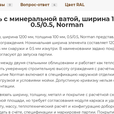
вы
Вопрос-ответ
Цвет RAL
0
4
 с минеральной ватой, ширина 1
0.5/0.5, Norman
 ширина 1200 мм, толщина 100 мм, 0.5/0.5, Norman предст
ограждения. Номинальная ширина элемента составляет 1200
мм снаружи и 0.5 мм изнутри. В наименовании задано пок
огласуют до запуска партии.
между двумя стальными облицовками и работает как тепл
ить умеренную строительную высоту ограждения с расчётн
ытие Norman включают в спецификацию наружной отделки, 
рузкой и условиями мойки. Допустимую кривизну нельзя о
ентации.
язать ширину, толщину, металл и покрытие с расчётной с
ой площади, но требует согласования модуля каркаса и у
ту, массу, теплотехнический расчёт и конфигурацию доборн
адать в счёте, спецификации и маркировке партии. Покрыт