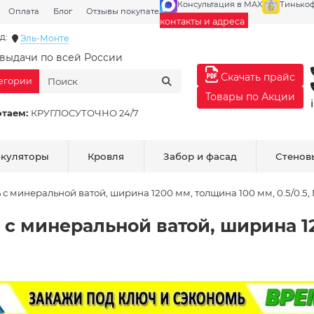
Консультация в MAX
Тинько
Оплата
Блог
Отзывы покупателей
Галерея
контакты и адреса
д:
Эль-Монте
выдачи по всей России
Скачать прайс
тегории
Товары по Акции
отаем:
КРУГЛОСУТОЧНО 24/7
ькуляторы
Кровля
Забор и фасад
Стенов
с минеральной ватой, ширина 1200 мм, толщина 100 мм, 0.5/0.5
с минеральной ватой, ширина 1