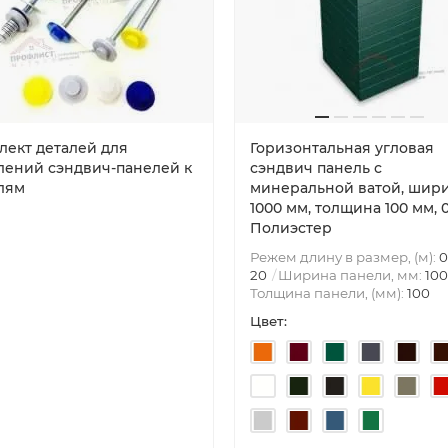
лект деталей для
Горизонтальная угловая
лений сэндвич-панелей к
сэндвич панель с
лям
минеральной ватой, шир
1000 мм, толщина 100 мм, 0
Полиэстер
Режем длину в размер, (м):
0
20
Ширина панели, мм:
10
Толщина панели, (мм):
100
Цвет: