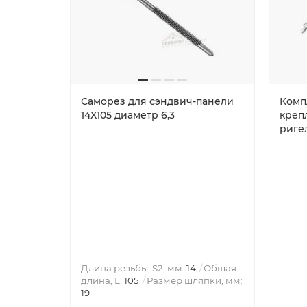
Саморез для сэндвич-панели
Комп
14X105 диаметр 6,3
креп
риге
Длина резьбы, S2, мм:
14
Общая
длина, L:
105
Размер шляпки, мм:
19