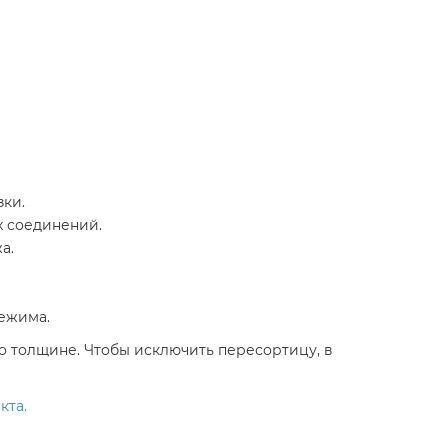
ки.
х соединений.
а.
режима.
о толщине. Чтобы исключить пересортицу, в
кта.