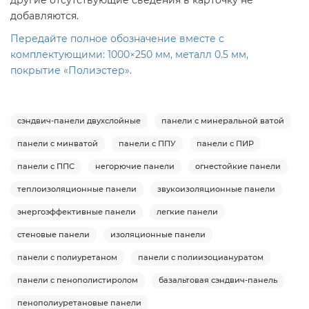
другие отсутствующие сведения в карточку не
добавляются.
Передайте полное обозначение вместе с
комплектующими: 1000×250 мм, металл 0.5 мм,
покрытие «Полиэстер».
сэндвич-панели двухслойные
панели с минеральной ватой
панели с минватой
панели с ППУ
панели с ПИР
панели с ППС
негорючие панели
огнестойкие панели
теплоизоляционные панели
звукоизоляционные панели
энергоэффективные панели
легкие панели
стеновые панели
изоляционные панели
панели с полиуретаном
панели с полиизоциануратом
панели с пенополистиролом
базальтовая сэндвич-панель
пенополиуретановые панели