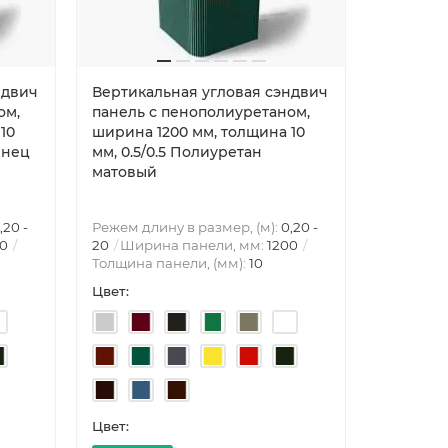
ндвич
Вертикальная угловая сэндвич
Вертика
ом,
панель с пенополиуретаном,
панель 
10
ширина 1200 мм, толщина 10
ширина 1
янец
мм, 0.5/0.5 Полиуретан
мм, 0.5/
матовый
,20 -
Режем длину в размер, (м):
0,20 -
Режем дли
00
20
Ширина панели, мм:
1200
20
Шири
Толщина панели, (мм):
10
Толщина 
Цвет:
Цвет:
Цвет:
Цвет: