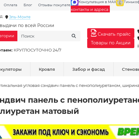
Консультация в MAX
Тинько
Оплата
Блог
Отзывы покупателей
Галерея
контакты и адреса
д:
Эль-Монте
выдачи по всей России
Скачать прайс
тегории
Товары по Акции
отаем:
КРУГЛОСУТОЧНО 24/7
ькуляторы
Кровля
Забор и фасад
Стенов
тикальная угловая сэндвич панель с пенополиуретаном, ширина 
эндвич панель с пенополиуретан
Полиуретан матовый