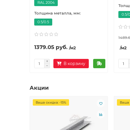
RAL 2004
Толщи
Толщина металла, мм:
0.5/0
0.5/0.5
1489.6
1379.05 руб.
/м2
/м2
В корзину
Акции
Ваша скидка: -15%
Ваша 