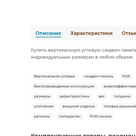
Описание
Характеристики
Отзы
Купить вертикальную угловую сэндвич панель 
индивидуальным размерам в любом объеме.
Вертикальная угловая
сэндвич-панель
PUR
быстровозводимые конструкции
энергоэффективн
размеры
характеристики
вес
толщина
утепление
внешняя отделка
готовые решени
регионы
полиуретан
PUR-панель
Комплектующие товары, рекомен