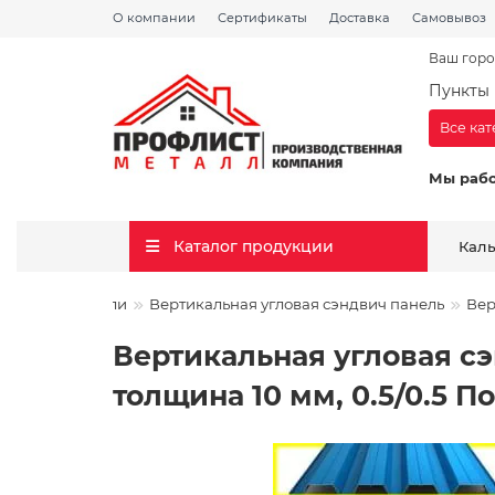
О компании
Сертификаты
Доставка
Самовывоз
Ваш горо
Пункты 
Все ка
Мы раб
Каталог продукции
Кал
 сэндвич панели
Вертикальная угловая сэндвич панель
Вер
Вертикальная угловая с
толщина 10 мм, 0.5/0.5 