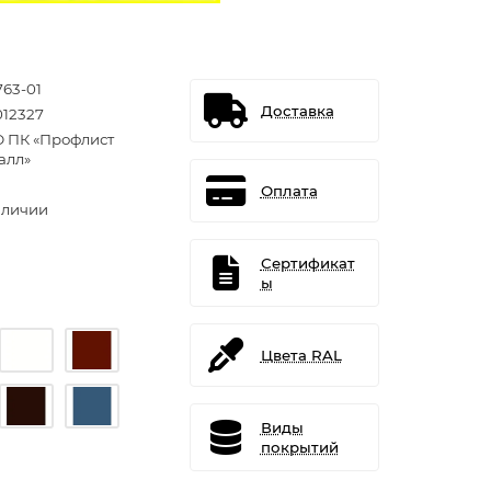
763-01
Доставка
012327
 ПК «Профлист
алл»
Оплата
аличии
Сертификат
ы
Цвета RAL
Виды
покрытий