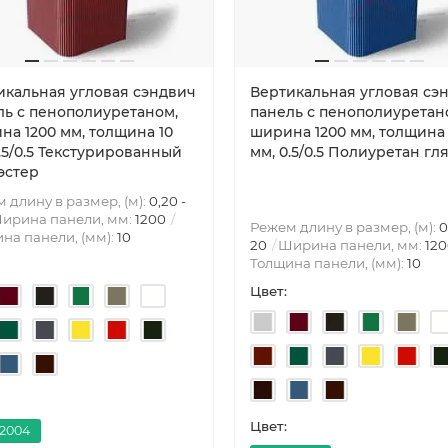
икальная угловая сэндвич
Вертикальная угловая сэ
ль с пенополиуретаном,
панель с пенополиуретан
на 1200 мм, толщина 10
ширина 1200 мм, толщина 
.5/0.5 Текстурированный
мм, 0.5/0.5 Полиуретан гл
эстер
 длину в размер, (м):
0,20 -
ирина панели, мм:
1200
Режем длину в размер, (м):
0
на панели, (мм):
10
20
Ширина панели, мм:
12
Толщина панели, (мм):
10
Цвет:
Цвет:
 2004