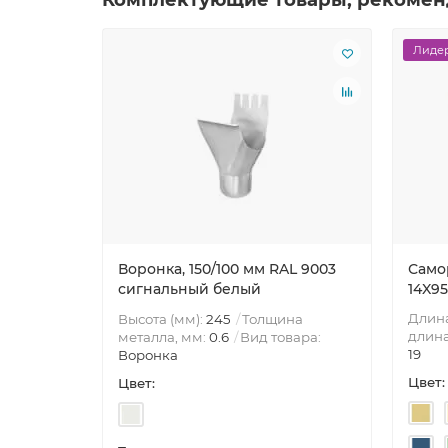
Лидер
Воронка, 150/100 мм RAL 9003
Само
сигнальный белый
14X95
Длина
Высота (мм):
245
Толщина
длина
металла, мм:
0.6
Вид товара:
19
Воронка
Цвет:
Цвет: