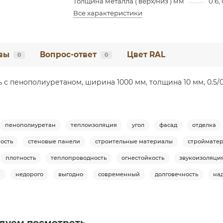
Толщина металла ( верх/низ ) мм
0.6, 
Все характеристики
вы
Вопрос-ответ
Цвет RAL
0
0
с пенополиуретаном, ширина 1000 мм, толщина 10 мм, 0.5/0
пенополиуретан
теплоизоляция
угол
фасад
отделка
ость
стеновые панели
строительные материалы
строймате
плотность
теплопроводность
огнестойкость
звукоизоляци
я
недорого
выгодно
современный
долговечность
на
дуем посмотреть