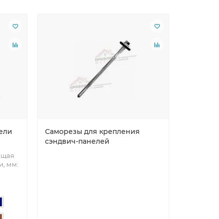
ели
Саморезы для крепления
Шайба у
сэндвич-панелей
бщая
, мм: