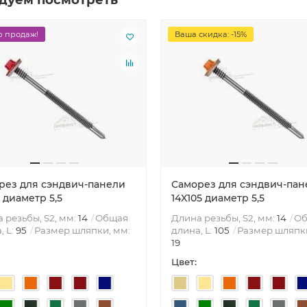
 продаж!
Ваша скидка: -15%
рез для сэндвич-панели
Саморез для сэндвич-пан
 диаметр 5,5
14X105 диаметр 5,5
 резьбы, S2, мм:
14
Общая
Длина резьбы, S2, мм:
14
О
, L:
95
Размер шляпки, мм:
длина, L:
105
Размер шляпки
19
Цвет: