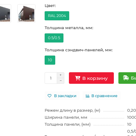
Цвет:
RAL 2004
Толщина металла, мм:
0.5/0.5
Толщина сэндвич-панелей, мм:
10
Б
В корзину
В закладки
В сравнение
Режем длину в размер, (м)
0,20
Ширина панели, мм
100
Толщина панели, (мм)
10
0,5/