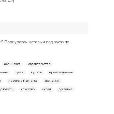
0.65, 0.7)
.5 Полиуретан матовый под заказ по
облицовка
строительство
риалы
цена
купить
производитель
я
простота монтажа
экономия
дежность
качество
склад
доставка