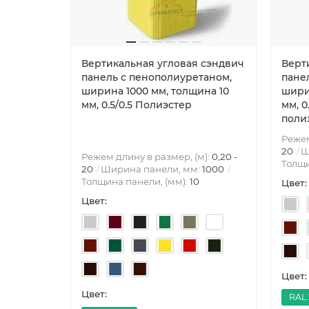
Вертикальная угловая сэндвич
Верт
панель с пенополиуретаном,
пане
ширина 1000 мм, толщина 10
шири
мм, 0.5/0.5 Полиэстер
мм, 0
поли
Режем
20
Ш
Режем длину в размер, (м):
0,20 -
Толщи
20
Ширина панели, мм:
1000
Толщина панели, (мм):
10
Цвет:
Цвет:
Цвет:
Цвет:
RAL