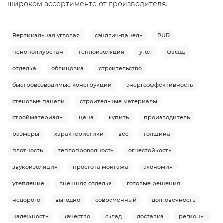
широком ассортименте от производителя.
Вертикальная угловая
сэндвич-панель
PUR
пенополиуретан
теплоизоляция
угол
фасад
отделка
облицовка
строительство
быстровозводимые конструкции
энергоэффективность
стеновые панели
строительные материалы
стройматериалы
цена
купить
производитель
размеры
характеристики
вес
толщина
плотность
теплопроводность
огнестойкость
звукоизоляция
простота монтажа
экономия
утепление
внешняя отделка
готовые решения
недорого
выгодно
современный
долговечность
надежность
качество
склад
доставка
регионы