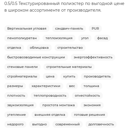
0.5/0.5 Текстурированный полиэстер по выгодной цене
в широком ассортименте от производителя.
Вертикальная угловая
сэндвич-панель
PUR
пенополиуретан
теплоизоляция
угол
фасад
отделка
облицовка
строительство
быстровозводимые конструкции
энергоэффективность
стеновые панели
строительные материалы
стройматериалы
цена
купить
производитель
размеры
характеристики
вес
толщина
плотность
теплопроводность
огнестойкость
звукоизоляция
простота монтажа
экономия
утепление
внешняя отделка
готовые решения
недорого
выгодно
современный
долговечность