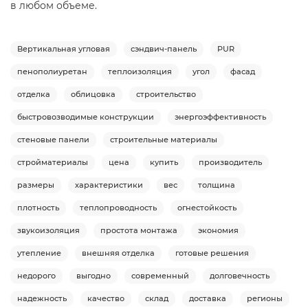
в любом объеме.
Вертикальная угловая
сэндвич-панель
PUR
пенополиуретан
теплоизоляция
угол
фасад
отделка
облицовка
строительство
быстровозводимые конструкции
энергоэффективность
стеновые панели
строительные материалы
стройматериалы
цена
купить
производитель
размеры
характеристики
вес
толщина
плотность
теплопроводность
огнестойкость
звукоизоляция
простота монтажа
экономия
утепление
внешняя отделка
готовые решения
недорого
выгодно
современный
долговечность
надежность
качество
склад
доставка
регионы