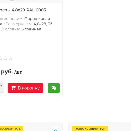
резы 4,8х29 RAL 6005
ытие полим:
Порошковая
а
Размеры, мм:
4,8х29, 35,
Головка:
6-гранная
 руб.
/шт.
В корзину
скидка: -15%
Ваша скидка: -15%