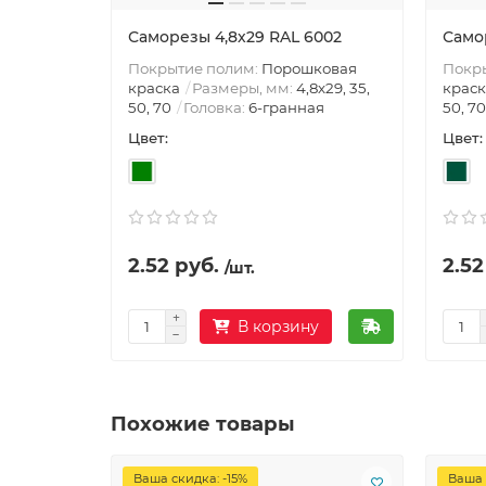
Саморезы 4,8х29 RAL 6002
Само
Покрытие полим:
Порошковая
Покр
краска
Размеры, мм:
4,8х29, 35,
краск
50, 70
Головка:
6-гранная
50, 70
Цвет:
Цвет:
2.52 руб.
2.52
/шт.
В корзину
Похожие товары
Ваша скидка: -15%
Ваша 