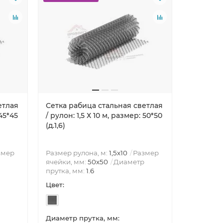
етлая
Сетка рабица стальная светлая
Сетка ра
 45*45
/ рулон: 1,5 Х 10 м, размер: 50*50
/ рулон: 
(д.1,6)
(д. 2,5)
змер
Размер рулона, м:
1,5x10
Размер
Размер р
ячейки, мм:
50x50
Диаметр
ячейки, 
прутка, мм:
1.6
прутка, 
Цвет:
Цвет:
Диаметр прутка, мм:
Диаметр 