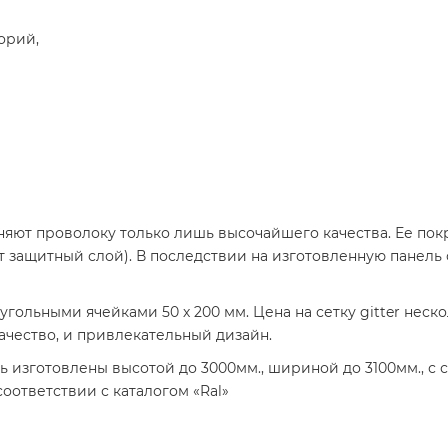
торий,
няют проволоку только лишь высочайшего качества. Ее по
т защитный слой). В последствии на изготовленную панел
гольными ячейками 50 х 200 мм. Цена на сетку gitter неско
ачество, и привлекательный дизайн.
ь изготовлены высотой до 3000мм., шириной до 3100мм., с 
ответствии с каталогом «Ral»