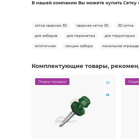
В нашей компании Вы можете купить Сетку св
сетка сварная 3D
сварная сетка 3D
3D сетка
для заборов
для периметра
для территории
эстетичная
секции забора
панельное огражд
Комплектующие товары, рекомен
Лидер продаж!
Лидер