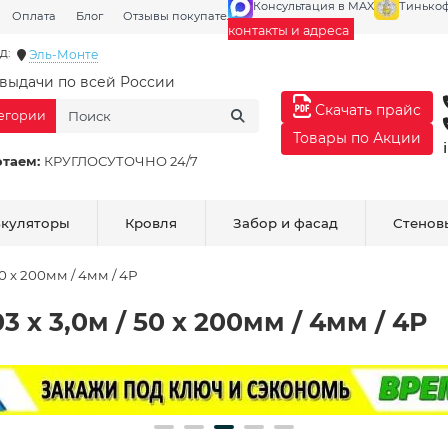
Консультация в MAX
Тинько
Оплата
Блог
Отзывы покупателей
Галерея
контакты и адреса
д:
Эль-Монте
выдачи по всей России
Скачать прайс
тегории
Товары по Акции
отаем:
КРУГЛОСУТОЧНО 24/7
ькуляторы
Кровля
Забор и фасад
Стенов
0 х 200мм / 4мм / 4Р
 х 3,0м / 50 х 200мм / 4мм / 4Р