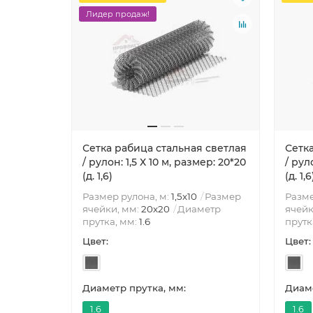
Лидер продаж!
Сетка рабица стальная светлая
Сетк
/ рулон: 1,5 Х 10 м, размер: 20*20
/ рул
(д. 1,6)
(д. 1,6
Размер рулона, м:
1,5x10
Размер
Разме
ячейки, мм:
20x20
Диаметр
ячейк
прутка, мм:
1.6
прутк
Цвет:
Цвет:
Диаметр прутка, мм:
Диаме
1.6
1.6