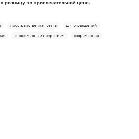
и в розницу по привлекательной цене.
а
пространственная сетка
для ограждений
ная
с полимерным покрытием
современная