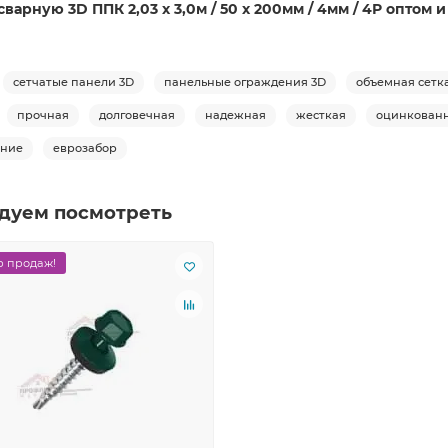
арную 3D ППК 2,03 х 3,0м / 50 х 200мм / 4мм / 4Р оптом 
сетчатые панели 3D
панельные ограждения 3D
объемная сетк
прочная
долговечная
надежная
жесткая
оцинкован
ение
еврозабор
дуем посмотреть
 продаж!