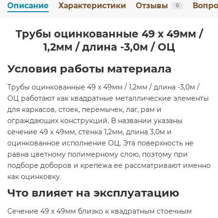
Описание
Характеристики
Отзывы
Вопро
0
Трубы оцинкованные 49 х 49мм /
1,2мм / длина -3,0м / ОЦ
Условия работы материала
Трубы оцинкованные 49 х 49мм / 1,2мм / длина -3,0м /
ОЦ работают как квадратные металлические элементы
для каркасов, стоек, перемычек, лаг, рам и
ограждающих конструкций. В названии указаны
сечение 49 х 49мм, стенка 1,2мм, длина 3,0м и
оцинкованное исполнение ОЦ. Эта поверхность не
равна цветному полимерному слою, поэтому при
подборе доборов и крепежа ее рассматривают именно
как оцинковку.
Что влияет на эксплуатацию
Сечение 49 х 49мм близко к квадратным стоечным