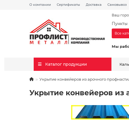
О компании
Сертификаты
Доставка
Самовывоз
Ваш горо
Пункты 
Все ка
Мы раб
Каталог продукции
Кал
Укрытие конвейеров из арочного профнасти
Укрытие конвейеров из 