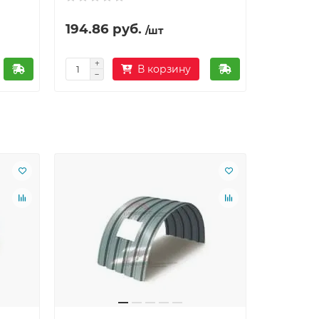
194.86 руб.
/шт
В корзину
Ваша скид