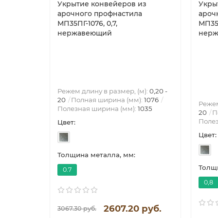
Укрытие конвейеров из
Укры
арочного профнастила
ароч
МП35ПГ-1076, 0,7,
МП35П
нержавеющий
нер
Режем длину в размер, (м):
0,20 -
20
Полная ширина (мм):
1076
Режем
Полезная ширина (мм):
1035
20
П
Полез
Цвет:
Цвет:
Толщина металла, мм:
Толщи
0.7
0,8
2607.20 руб.
3067.30 руб.