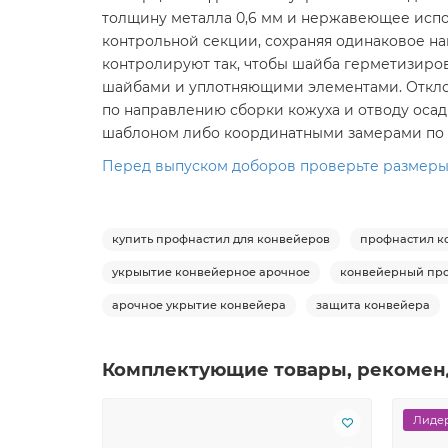
толщину металла 0,6 мм и нержавеющее испо
контрольной секции, сохраняя одинаковое на
контролируют так, чтобы шайба герметизиро
шайбами и уплотняющими элементами. Отклон
по направлению сборки кожуха и отводу осад
шаблоном либо координатными замерами по н
Перед выпуском доборов проверьте размеры 
купить профнастил для конвейеров
профнастил к
укрыытие конвейерное арочное
конвейерный пр
арочное укрытие конвейера
защита конвейера
Комплектующие товары, рекомен
Лидер