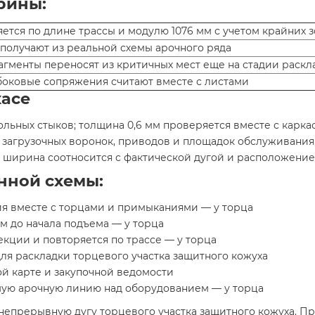
рины:
ется по длине трассы и модулю 1076 мм с учетом крайних з
 получают из реальной схемы арочного ряда
агменты переносят из критичных мест еще на стадии раскл
боковые сопряжения считают вместе с листами
касе
льных стыков; толщина 0,6 мм проверяется вместе с карк
загрузочных воронок, приводов и площадок обслуживания, 
я ширина соотносится с фактической дугой и расположение
нной схемы:
ия вместе с торцами и примыканиями — у торца
м до начала подъема — у торца
екции и повторяется по трассе — у торца
ля раскладки торцевого участка защитного кожуха
й карте и закупочной ведомости
ю арочную линию над оборудованием — у торца
непрерывную дугу торцевого участка защитного кожуха. П