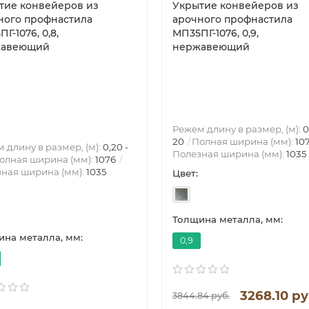
тие конвейеров из
Укрытие конвейеров из
ного профнастила
арочного профнастила
Г-1076, 0,8,
МП35ПГ-1076, 0,9,
жавеющий
нержавеющий
Режем длину в размер, (м):
0
20
Полная ширина (мм):
10
 длину в размер, (м):
0,20 -
Полезная ширина (мм):
1035
олная ширина (мм):
1076
ная ширина (мм):
1035
Цвет:
Толщина металла, мм:
на металла, мм:
0,9
3268.10 ру
3844.84 руб.