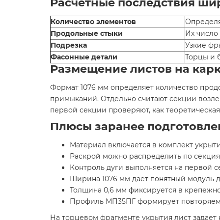
Расчетные последствия ши
Количество элементов
Определя
Продольные стыки
Их число
Подрезка
Узкие фр
Фасонные детали
Торцы и 
Размещение листов на кар
Формат 1076 мм определяет количество продо
примыканий. Отдельно считают секции возле 
первой секции проверяют, как теоретическа
Плюсы заранее подготовле
Материал включается в комплект укрыт
Раскрой можно распределить по секция
Контроль дуги выполняется на первой с
Ширина 1076 мм дает понятный модуль д
Толщина 0,6 мм фиксируется в крепежно
Профиль МП35ПГ формирует повторяему
На торцевом фрагменте укрытия лист задает 