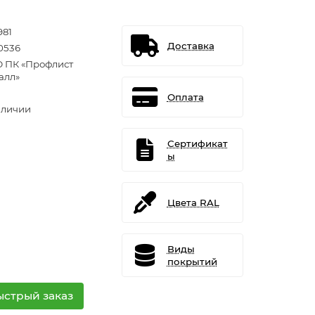
981
Доставка
0536
 ПК «Профлист
алл»
Оплата
аличии
Сертификат
ы
Цвета RAL
Виды
покрытий
ыстрый заказ