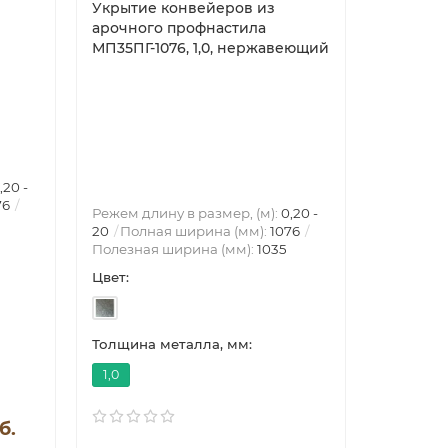
Укрытие конвейеров из
Укрытие
арочного профнастила
арочног
МП35ПГ-1076, 1,0, нержавеющий
МП35ПГ-1
покрыти
Режем дли
20
Полн
Полезная
Цвет:
,20 -
76
Режем длину в размер, (м):
0,20 -
20
Полная ширина (мм):
1076
Полезная ширина (мм):
1035
Цвет:
Толщина металла, мм:
Толщина 
1,0
0,5
б.