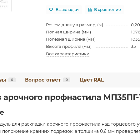
В закладки
В сравнение
Режем длину в размер, (м)
0,20
Полная ширина (мм)
107
Полезная ширина (мм)
103
Высота профиля (мм)
35
Все характеристики
вы
Вопрос-ответ
Цвет RAL
0
0
 арочного профнастила МП35ПГ-
е
дуль для раскладки арочного профнастила над торцевого уч
 положение крайних подрезок, а толщина 0,6 мм проверяет