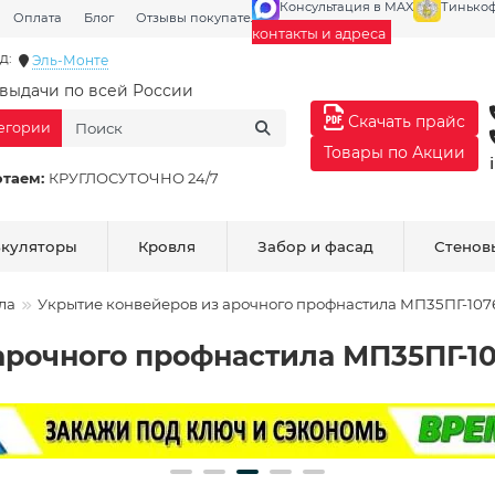
Консультация в MAX
Тинько
Оплата
Блог
Отзывы покупателей
Галерея
контакты и адреса
д:
Эль-Монте
выдачи по всей России
Скачать прайс
тегории
Товары по Акции
отаем:
КРУГЛОСУТОЧНО 24/7
ькуляторы
Кровля
Забор и фасад
Стенов
ла
Укрытие конвейеров из арочного профнастила МП35ПГ-107
арочного профнастила МП35ПГ-10