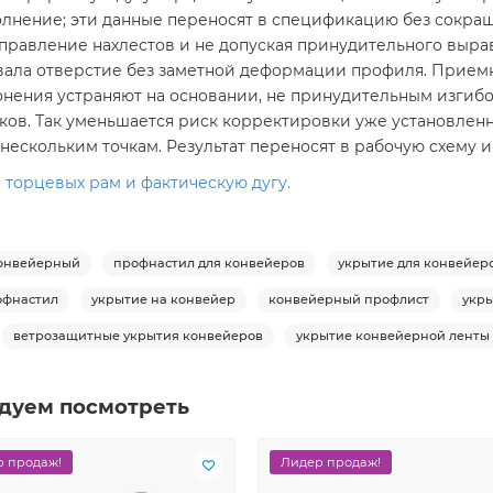
лнение; эти данные переносят в спецификацию без сокращ
правление нахлестов и не допуская принудительного выра
вала отверстие без заметной деформации профиля. Приемку
ения устраняют на основании, не принудительным изгибо
ков. Так уменьшается риск корректировки уже установлен
ескольким точкам. Результат переносят в рабочую схему 
торцевых рам и фактическую дугу.
онвейерный
профнастил для конвейеров
укрытие для конвейер
офнастил
укрытие на конвейер
конвейерный профлист
укры
ветрозащитные укрытия конвейеров
укрытие конвейерной ленты
дуем посмотреть
 продаж!
Лидер продаж!