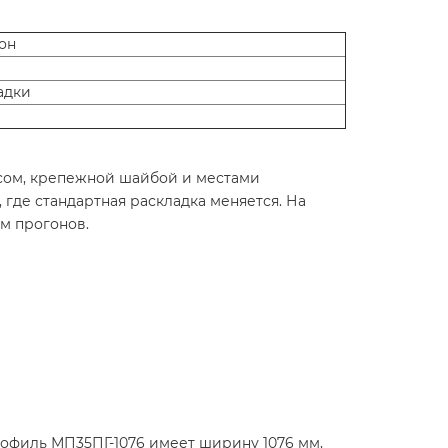
он
адки
асом, крепежной шайбой и местами
где стандартная раскладка меняется. На
м прогонов.
рофиль МП35ПГ-1076 имеет ширину 1076 мм,