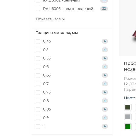
RAL 6002 - зеленый
22
RAL 6005 - темно-зеленый
22
Показать все
Толщина металла, мм
0.45
4
0.5
4
0,55
4
Проф
0.6
4
HС38-
0.65
4
Режем
0.7
12
По
4
Гаран
0.75
4
Цвет:
0.8
4
0.85
4
0.9
4
1
4