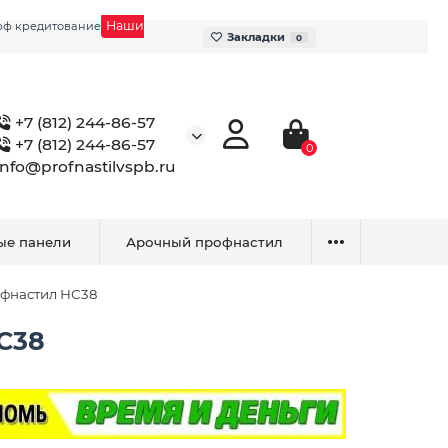
Наши
фф кредитование
Закладки
0
+7 (812) 244-86-57
+7 (812) 244-86-57
0
info@profnastilvspb.ru
ые панели
Арочный профнастил
фнастил НС38
С38