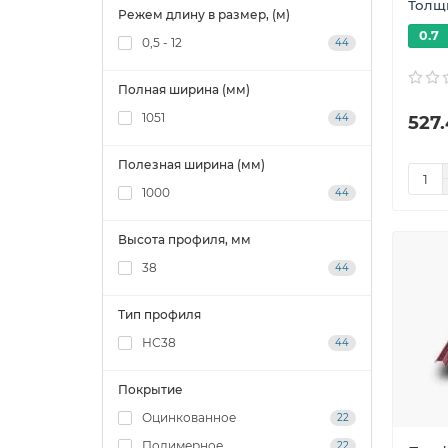
Толщи
Режем длину в размер, (м)
0.7
0,5 - 12
44
Полная ширина (мм)
1051
527.
44
Полезная ширина (мм)
1000
44
Высота профиля, мм
38
44
Тип профиля
НС38
44
Покрытие
Оцинкованное
22
Полимерное
22