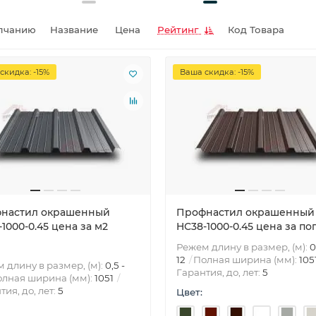
лчанию
Название
Цена
Рейтинг
Код Товара
скидка: -15%
Ваша скидка: -15%
настил окрашенный
Профнастил окрашенный
1000-0.45 цена за м2
HС38-1000-0.45 цена за пог
Режем длину в размер, (м):
0
12
Полная ширина (мм):
105
 длину в размер, (м):
0,5 -
Гарантия, до, лет:
5
лная ширина (мм):
1051
тия, до, лет:
5
Цвет: