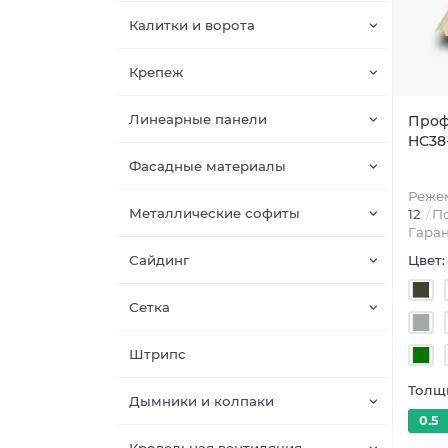
Калитки и ворота
Крепеж
Линеарные панели
Проф
HС38-
Фасадные материалы
Режем
Металлические софиты
12
По
Гаран
Сайдинг
Цвет:
Сетка
Штрипс
Толщи
Дымники и колпаки
0.5
Кровельная вентиляция