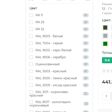
Режем
Цвет
12
По
Гаран
RR 11
22
Цвет:
RR 29
22
RR 32
22
RAL 9003 - белый
22
RAL 7004 - серый
22
RAL 9002 - серо-белый
22
Толщи
RAL 9006 - серебро
22
0.6
Oцинкованный
22
RAL 3003 - красный
22
RAL 3005 - темно-красный
22
441.
RAL 3009 - оксид красный
22
RAL 3011 - коричнево-
22
красный
RAL 8017 - шоколадно-
22
коричневый