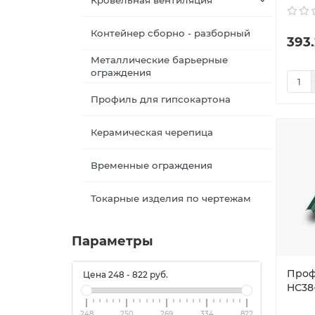
Контейнер сборно - разборный
393.
Металлические барьерные
ограждения
Профиль для гипсокартона
Керамическая черепица
Временные ограждения
Токарные изделия по чертежам
Параметры
Проф
Цена
248
-
822
руб.
HС38-
248
250
269
334
822