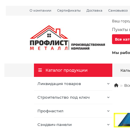
О компании
Сертификаты
Доставка
Самовывоз
Ваш горо
Пункты 
Все ка
Мы рабо
Каталог продукции
Кал
Ликвидация товаров
Вс
Строительство под ключ
Профнастил
Сэндвич-панели