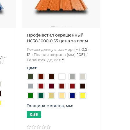
Профнастил окрашенный
HС38-1000-0.55 цена за пог.м
Режем длину в размер, (м):
0,5 -
12
Полная ширина (мм):
1051
,5 -
Гарантия, до, лет:
5
1
Цвет:
Толщина металла, мм:
0,55