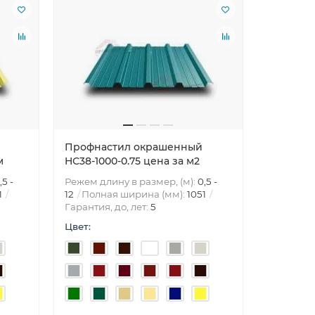
Профнастил окрашенный
м
HС38-1000-0.75 цена за м2
,5 -
Режем длину в размер, (м):
0,5 -
1
12
Полная ширина (мм):
1051
Гарантия, до, лет:
5
Цвет: