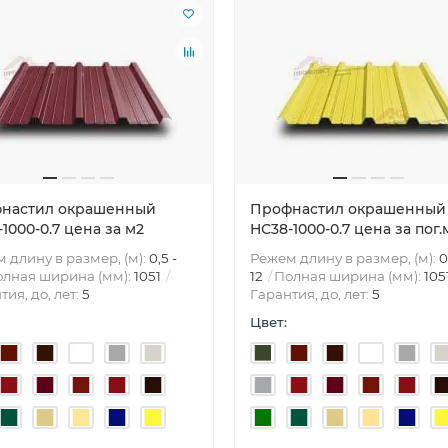
настил окрашенный
Профнастил окрашенный
1000-0.7 цена за м2
HС38-1000-0.7 цена за пог.
 длину в размер, (м):
0,5 -
Режем длину в размер, (м):
0
лная ширина (мм):
1051
12
Полная ширина (мм):
105
тия, до, лет:
5
Гарантия, до, лет:
5
Цвет: