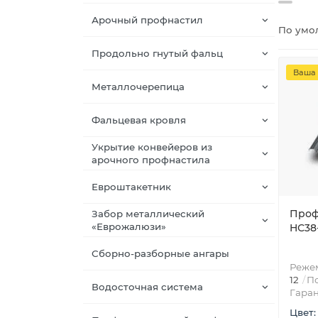
Арочный профнастил
По умо
Продольно гнутый фальц
Ваша 
Металлочерепица
Фальцевая кровля
Укрытие конвейеров из
арочного профнастила
Евроштакетник
Проф
Забор металлический
«Еврожалюзи»
HС38-
Сборно-разборные ангары
Режем
12
По
Водосточная система
Гаран
Цвет: