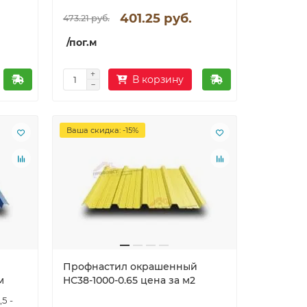
401.25 руб.
473.21 руб.
/пог.м
В корзину
Ваша скидка: -15%
Профнастил окрашенный
м
HС38-1000-0.65 цена за м2
,5 -