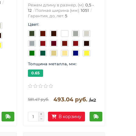
1
Режем длину в размер, (м):
0,5 -
12
Полная ширина (мм):
1051
Гарантия, до, лет:
5
Цвет:
Толщина металла, мм:
0.65
493.04 руб.
581.47 руб.
/м2
В корзину