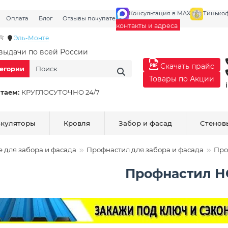
Консультация в MAX
Тинько
Оплата
Блог
Отзывы покупателей
Галерея
контакты и адреса
д:
Эль-Монте
выдачи по всей России
Скачать прайс
тегории
Товары по Акции
таем:
КРУГЛОСУТОЧНО 24/7
ькуляторы
Кровля
Забор и фасад
Стенов
е для забора и фасада
Профнастил для забора и фасада
Про
Профнастил Н