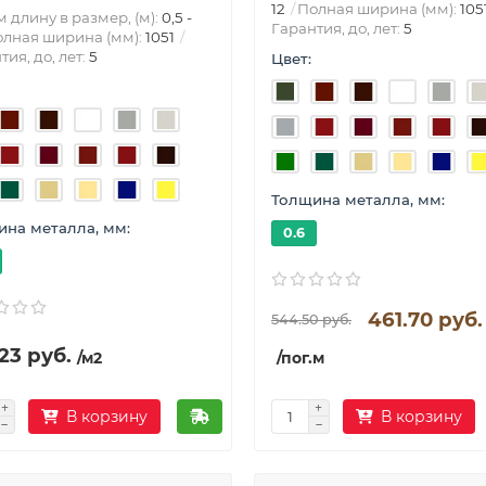
12
Полная ширина (мм):
105
 длину в размер, (м):
0,5 -
Гарантия, до, лет:
5
лная ширина (мм):
1051
тия, до, лет:
5
Цвет:
Толщина металла, мм:
на металла, мм:
0.6
461.70 руб.
544.50 руб.
23 руб.
/м2
/пог.м
В корзину
В корзину