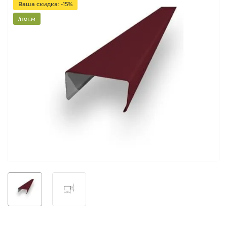
Ваша скидка: -15%
/пог.м