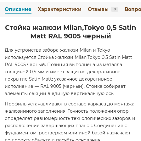
Описание
Характеристики
Отзывы
Вопро
0
Стойка жалюзи Milan,Tokyo 0,5 Satin
Мatt RAL 9005 черный
Для устройства забора-жалюзи Milan и Tokyo
используется Стойка жалюзи Milan,Tokyo 0,5 Satin Мatt
RAL 9005 черный. Позиция выполнена из металла
толщиной 0,5 мм и имеет защитно-декоративное
покрытие Satin Мatt; указанное декоративное
исполнение — RAL 9005 (черный). Стойка собирает
элементы секции в единую вертикальную ось.
Профиль устанавливают в составе каркаса до монтажа
жалюзийного заполнения. Точность положения опор
определяет равномерность технологических зазоров и
расположение завершающих планок. Соединение с
фундаментом, ростверком или иной базой назначают
по проекту объекта и расчёту основания.