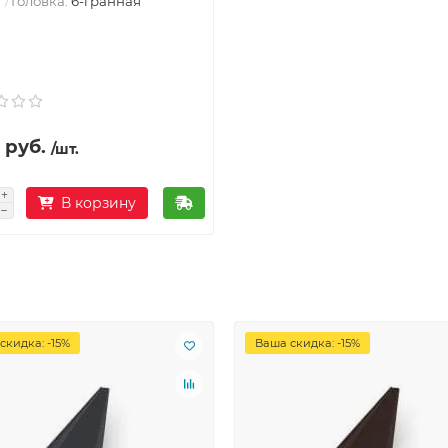
Головка:
6-гранная
 руб.
/шт.
В корзину
скидка: -15%
Ваша скидка: -15%