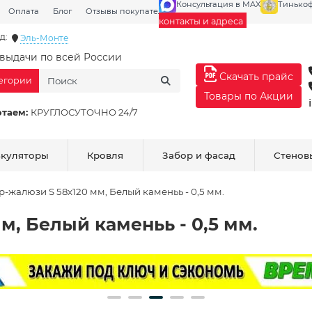
Консультация в MAX
Тинько
Оплата
Блог
Отзывы покупателей
Галерея
контакты и адреса
д:
Эль-Монте
выдачи по всей России
Скачать прайс
тегории
Товары по Акции
отаем:
КРУГЛОСУТОЧНО 24/7
ькуляторы
Кровля
Забор и фасад
Стенов
р-жалюзи S 58х120 мм, Белый каменьь - 0,5 мм.
м, Белый каменьь - 0,5 мм.