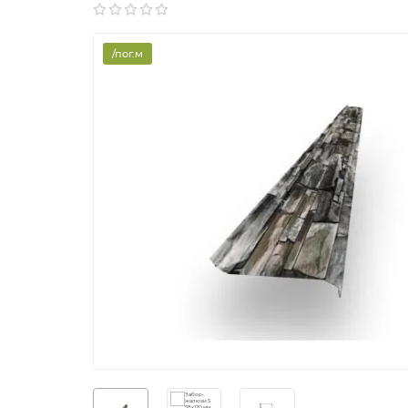
/пог.м