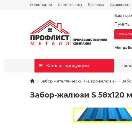
О компании
Сертификаты
Доставка
Самовывоз
Ваш горо
Пункты 
Все ка
Мы раб
Каталог продукции
Кал
Забор металлический «Еврожалюзи»
Забо
Забор-жалюзи S 58х120 м