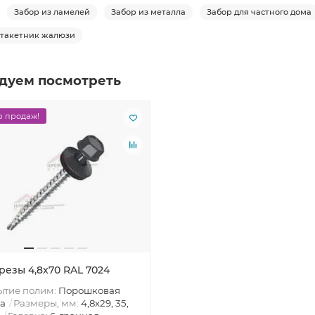
Забор из ламелей
Забор из металла
Забор для частного дома
такетник жалюзи
дуем посмотреть
 продаж!
резы 4,8х70 RAL 7024
ытие полим:
Порошковая
а
Размеры, мм:
4,8х29, 35,