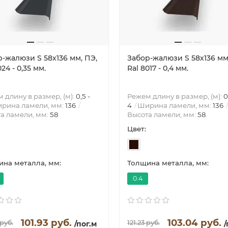
-жалюзи S 58х136 мм, ПЭ,
Забор-жалюзи S 58х136 мм
024 - 0,35 мм.
Ral 8017 - 0,4 мм.
 длину в размер, (м):
0,5 -
Режем длину в размер, (м):
0
рина ламели, мм:
136
4
Ширина ламели, мм:
136
а ламели, мм:
58
Высота ламели, мм:
58
Цвет:
на металла, мм:
Толщина металла, мм:
0.4
101.93 руб.
103.04 руб.
 руб.
121.23 руб.
/пог.м
/