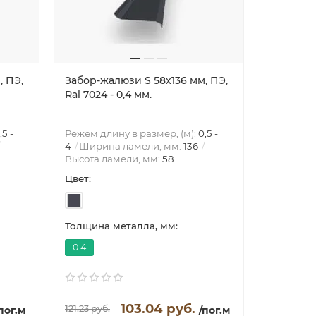
, ПЭ,
Забор-жалюзи S 58х136 мм, ПЭ,
Забор-жа
Ral 7024 - 0,4 мм.
Ral 8017 
Режем дли
4
Ширин
,5 -
Режем длину в размер, (м):
0,5 -
Высота л
4
Ширина ламели, мм:
136
Высота ламели, мм:
58
Цвет:
Цвет:
Толщина 
Толщина металла, мм:
0.45
0.4
122.77 руб
103.04 руб.
121.23 руб.
пог.м
/пог.м
/пог.м