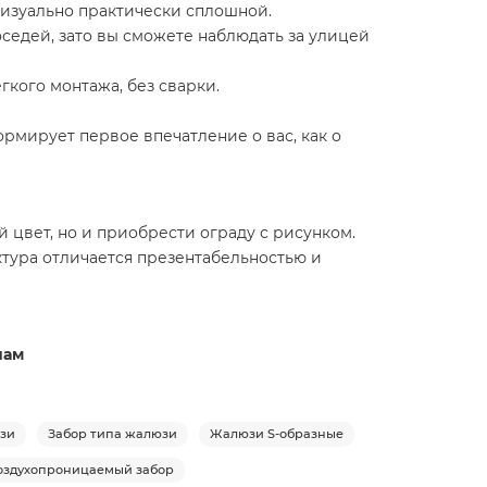
 визуально практически сплошной.
оседей, зато вы сможете наблюдать за улицей
гкого монтажа, без сварки.
рмирует первое впечатление о вас, как о
 цвет, но и приобрести ограду с рисунком.
тура отличается презентабельностью и
нам
юзи
Забор типа жалюзи
Жалюзи S-образные
оздухопроницаемый забор