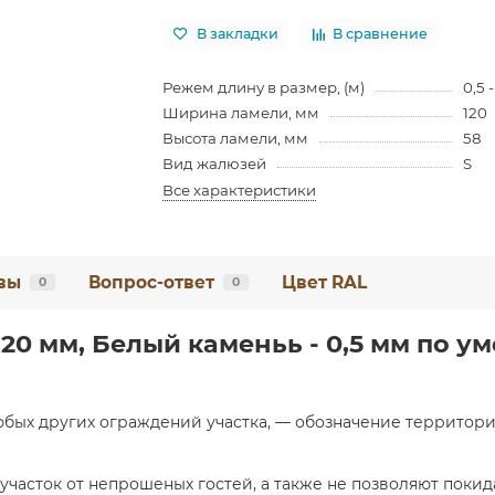
В закладки
В сравнение
Режем длину в размер, (м)
0,5 -
Ширина ламели, мм
120
Высота ламели, мм
58
Вид жалюзей
S
Все характеристики
вы
Вопрос-ответ
Цвет RAL
0
0
20 мм, Белый каменьь - 0,5 мм по у
любых других ограждений участка, — обозначение территор
участок от непрошеных гостей, а также не позволяют поки