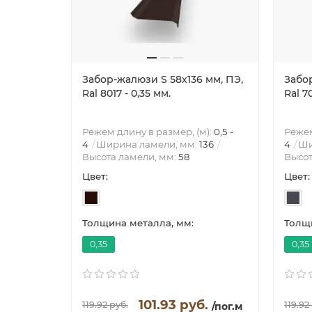
Забор-жалюзи S 58х136 мм, ПЭ,
Забор
Ral 8017 - 0,35 мм.
Ral 7
Режем длину в размер, (м):
0,5 -
Режем
4
Ширина ламели, мм:
136
4
Ши
Высота ламели, мм:
58
Высот
Цвет:
Цвет:
Толщина металла, мм:
Толщи
0,35
0,35
101.93 руб.
119.92 руб.
119.92
/пог.м