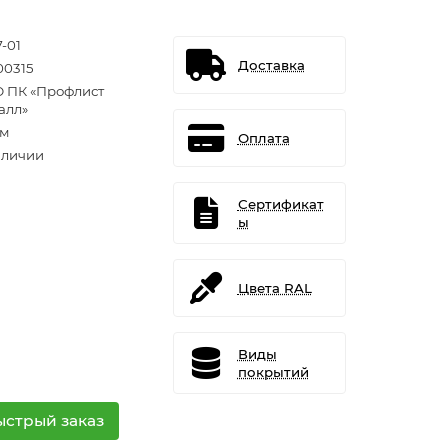
-01
Доставка
00315
 ПК «Профлист
алл»
.м
Оплата
аличии
Сертификат
ы
Цвета RAL
Виды
покрытий
ыстрый заказ