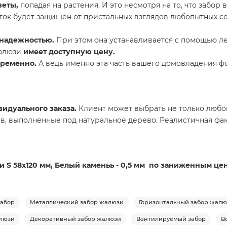
веты,
попадая на растения. И это несмотря на то, что забор
асток будет защищен от пристальных взглядов любопытных с
 надежностью.
При этом она устанавливается с помощью ле
жалюзи
имеет доступную цену.
временно.
А ведь именно эта часть вашего домовладения фо
идуального заказа.
Клиент может выбрать не только любой
в, выполненные под натуральное дерево. Реалистичная фак
и S 58х120 мм, Белый каменьь - 0,5 мм по заниженным це
абор
Металлический забор жалюзи
Горизонтальный забор жал
люзи
Декоративный забор жалюзи
Вентилируемый забор
В