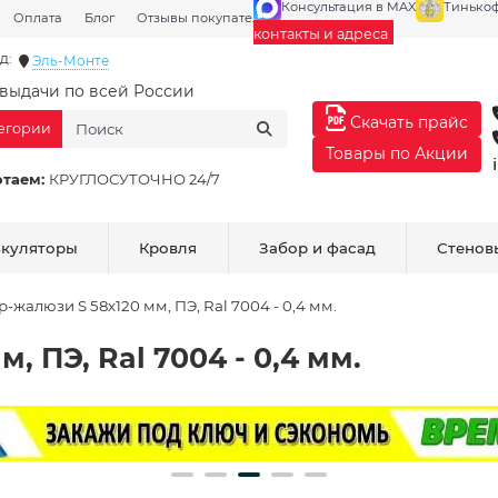
Консультация в MAX
Тинько
Оплата
Блог
Отзывы покупателей
Галерея
контакты и адреса
д:
Эль-Монте
выдачи по всей России
Скачать прайс
тегории
Товары по Акции
отаем:
КРУГЛОСУТОЧНО 24/7
ькуляторы
Кровля
Забор и фасад
Стенов
р-жалюзи S 58х120 мм, ПЭ, Ral 7004 - 0,4 мм.
, ПЭ, Ral 7004 - 0,4 мм.