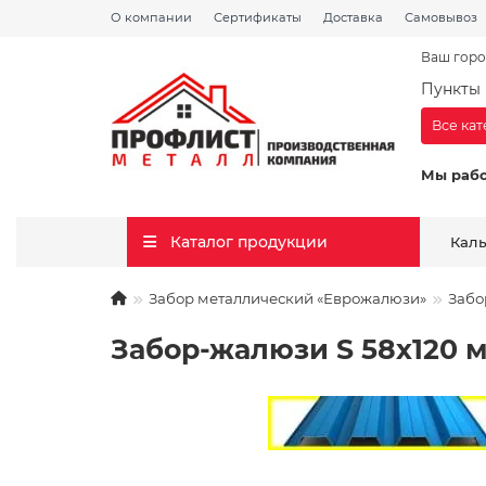
О компании
Сертификаты
Доставка
Самовывоз
Ваш горо
Пункты 
Все ка
Мы раб
Каталог продукции
Кал
Забор металлический «Еврожалюзи»
Забо
Забор-жалюзи S 58х120 мм