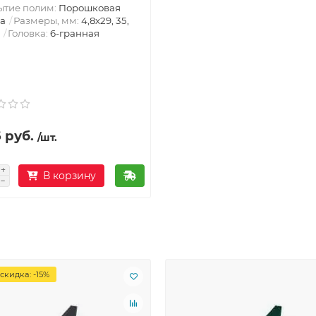
ытие полим:
Порошковая
а
Размеры, мм:
4,8х29, 35,
Головка:
6-гранная
 руб.
/шт.
В корзину
скидка: -15%