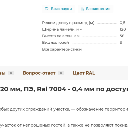
В закладки
В сравнение
Режем длину в размер, (м)
0,5 -
Ширина ламели, мм
120
Высота ламели, мм
58
Вид жалюзей
S
Все характеристики
вы
Вопрос-ответ
Цвет RAL
0
0
0 мм, ПЭ, Ral 7004 - 0,4 мм по дост
любых других ограждений участка, — обозначение территор
участок от непрошеных гостей, а также не позволяют поки