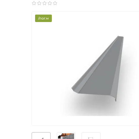
/пог.м