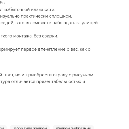
бы.
 от избыточной влажности.
 визуально практически сплошной.
оседей, зато вы сможете наблюдать за улицей
гкого монтажа, без сварки.
рмирует первое впечатление о вас, как о
 цвет, но и приобрести ограду с рисунком.
тура отличается презентабельностью и
юзи
Забор типа жалюзи
Жалюзи S-образные