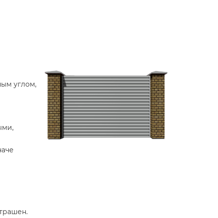
ым углом,
ыми,
наче
страшен.