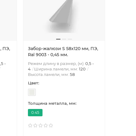
, ПЭ,
Забор-жалюзи S 58х120 мм, ПЭ,
Забор-жа
Ral 9003 - 0,45 мм.
Ral 8019 
,5 -
Режем длину в размер, (м):
0,5 -
Режем дли
4
Ширина ламели, мм:
120
4
Ширин
Высота ламели, мм:
58
Высота л
Цвет:
Цвет:
Толщина металла, мм:
Толщина 
0.45
0.45