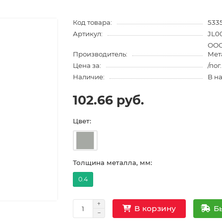
Код товара:
533
Артикул:
JL0
ООО
Производитель:
Мет
Цена за:
/пог
Наличие:
В н
102.66 руб.
Цвет:
Толщина металла, мм:
0.4
Б
В корзину