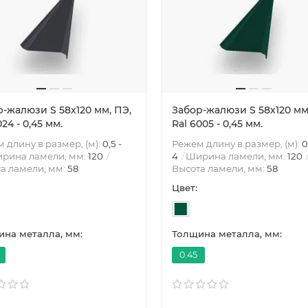
-жалюзи S 58х120 мм, ПЭ,
Забор-жалюзи S 58х120 мм
024 - 0,45 мм.
Ral 6005 - 0,45 мм.
 длину в размер, (м):
0,5 -
Режем длину в размер, (м):
0
рина ламели, мм:
120
4
Ширина ламели, мм:
120
а ламели, мм:
58
Высота ламели, мм:
58
Цвет:
на металла, мм:
Толщина металла, мм:
0.45