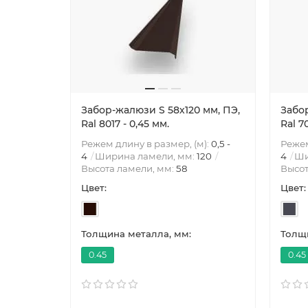
Забор-жалюзи S 58х120 мм, ПЭ,
Забор
Ral 8017 - 0,45 мм.
Ral 7
Режем длину в размер, (м):
0,5 -
Режем
4
Ширина ламели, мм:
120
4
Ши
Высота ламели, мм:
58
Высот
Цвет:
Цвет:
Толщина металла, мм:
Толщи
0.45
0.45