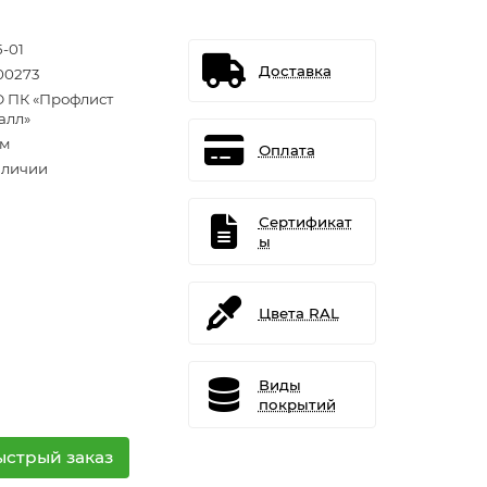
5-01
Доставка
00273
 ПК «Профлист
алл»
.м
Оплата
аличии
Сертификат
ы
Цвета RAL
Виды
покрытий
ыстрый заказ