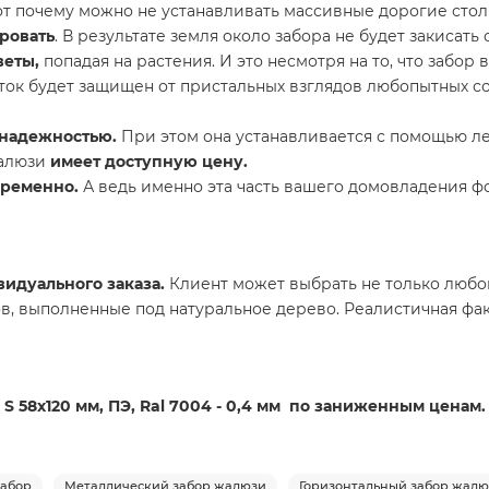
Вот почему можно не устанавливать массивные дорогие стол
ровать
. В результате земля около забора не будет закисать
веты,
попадая на растения. И это несмотря на то, что забор
асток будет защищен от пристальных взглядов любопытных с
 надежностью.
При этом она устанавливается с помощью ле
жалюзи
имеет доступную цену.
временно.
А ведь именно эта часть вашего домовладения фо
идуального заказа.
Клиент может выбрать не только любой
в, выполненные под натуральное дерево. Реалистичная фак
S 58х120 мм, ПЭ, Ral 7004 - 0,4 мм по заниженным ценам.
абор
Металлический забор жалюзи
Горизонтальный забор жал